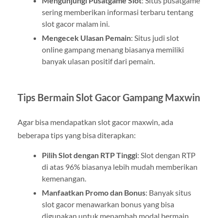
Mengunjungi Pusatgame Slot
: Situs pusatgame
sering memberikan informasi terbaru tentang
slot gacor malam ini.
Mengecek Ulasan Pemain
: Situs judi slot
online gampang menang biasanya memiliki
banyak ulasan positif dari pemain.
Tips Bermain Slot Gacor Gampang Maxwin
Agar bisa mendapatkan slot gacor maxwin, ada
beberapa tips yang bisa diterapkan:
Pilih Slot dengan RTP Tinggi
: Slot dengan RTP
di atas 96% biasanya lebih mudah memberikan
kemenangan.
Manfaatkan Promo dan Bonus
: Banyak situs
slot gacor menawarkan bonus yang bisa
digunakan untuk menambah modal bermain.