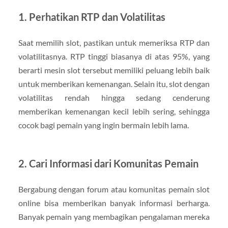
1. Perhatikan RTP dan Volatilitas
Saat memilih slot, pastikan untuk memeriksa RTP dan
volatilitasnya. RTP tinggi biasanya di atas 95%, yang
berarti mesin slot tersebut memiliki peluang lebih baik
untuk memberikan kemenangan. Selain itu, slot dengan
volatilitas rendah hingga sedang cenderung
memberikan kemenangan kecil lebih sering, sehingga
cocok bagi pemain yang ingin bermain lebih lama.
2. Cari Informasi dari Komunitas Pemain
Bergabung dengan forum atau komunitas pemain slot
online bisa memberikan banyak informasi berharga.
Banyak pemain yang membagikan pengalaman mereka