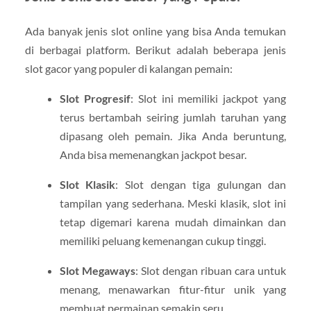
Ada banyak jenis slot online yang bisa Anda temukan
di berbagai platform. Berikut adalah beberapa jenis
slot gacor yang populer di kalangan pemain:
Slot Progresif
: Slot ini memiliki jackpot yang
terus bertambah seiring jumlah taruhan yang
dipasang oleh pemain. Jika Anda beruntung,
Anda bisa memenangkan jackpot besar.
Slot Klasik
: Slot dengan tiga gulungan dan
tampilan yang sederhana. Meski klasik, slot ini
tetap digemari karena mudah dimainkan dan
memiliki peluang kemenangan cukup tinggi.
Slot Megaways
: Slot dengan ribuan cara untuk
menang, menawarkan fitur-fitur unik yang
membuat permainan semakin seru.