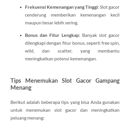
Frekuensi Kemenangan yang Tinggi
: Slot gacor
cenderung memberikan kemenangan kecil
maupun besar lebih sering.
Bonus dan Fitur Lengkap
: Banyak slot gacor
dilengkapi dengan fitur bonus, seperti free spin,
wild, dan scatter, yang membantu
meningkatkan potensi kemenangan.
Tips Menemukan Slot Gacor Gampang
Menang
Berikut adalah beberapa tips yang bisa Anda gunakan
untuk menemukan slot gacor dan meningkatkan
peluang menang: