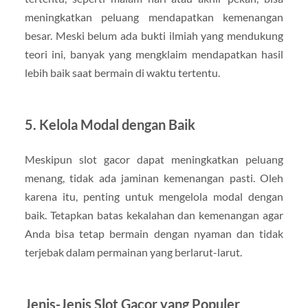
meningkatkan peluang mendapatkan kemenangan
besar. Meski belum ada bukti ilmiah yang mendukung
teori ini, banyak yang mengklaim mendapatkan hasil
lebih baik saat bermain di waktu tertentu.
5. Kelola Modal dengan Baik
Meskipun slot gacor dapat meningkatkan peluang
menang, tidak ada jaminan kemenangan pasti. Oleh
karena itu, penting untuk mengelola modal dengan
baik. Tetapkan batas kekalahan dan kemenangan agar
Anda bisa tetap bermain dengan nyaman dan tidak
terjebak dalam permainan yang berlarut-larut.
Jenis-Jenis Slot Gacor yang Populer