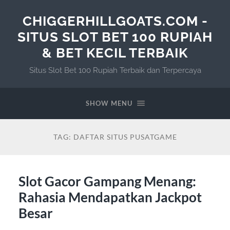
CHIGGERHILLGOATS.COM -
SITUS SLOT BET 100 RUPIAH
& BET KECIL TERBAIK
Situs Slot Bet 100 Rupiah Terbaik dan Terpercaya
SHOW MENU
TAG:
DAFTAR SITUS PUSATGAME
Slot Gacor Gampang Menang:
Rahasia Mendapatkan Jackpot
Besar