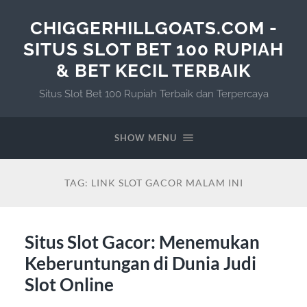
CHIGGERHILLGOATS.COM -
SITUS SLOT BET 100 RUPIAH
& BET KECIL TERBAIK
Situs Slot Bet 100 Rupiah Terbaik dan Terpercaya
SHOW MENU
TAG:
LINK SLOT GACOR MALAM INI
Situs Slot Gacor: Menemukan
Keberuntungan di Dunia Judi
Slot Online