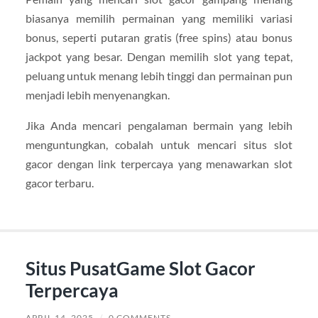
biasanya memilih permainan yang memiliki variasi
bonus, seperti putaran gratis (free spins) atau bonus
jackpot yang besar. Dengan memilih slot yang tepat,
peluang untuk menang lebih tinggi dan permainan pun
menjadi lebih menyenangkan.
Jika Anda mencari pengalaman bermain yang lebih
menguntungkan, cobalah untuk mencari situs slot
gacor dengan link terpercaya yang menawarkan slot
gacor terbaru.
Situs PusatGame Slot Gacor
Terpercaya
APRIL 14, 2025
/
0 COMMENTS