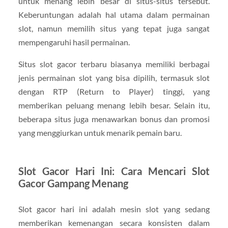
untuk menang lebih besar di situs-situs tersebut.
Keberuntungan adalah hal utama dalam permainan
slot, namun memilih situs yang tepat juga sangat
mempengaruhi hasil permainan.
Situs slot gacor terbaru biasanya memiliki berbagai
jenis permainan slot yang bisa dipilih, termasuk slot
dengan RTP (Return to Player) tinggi, yang
memberikan peluang menang lebih besar. Selain itu,
beberapa situs juga menawarkan bonus dan promosi
yang menggiurkan untuk menarik pemain baru.
Slot Gacor Hari Ini: Cara Mencari Slot
Gacor Gampang Menang
Slot gacor hari ini adalah mesin slot yang sedang
memberikan kemenangan secara konsisten dalam