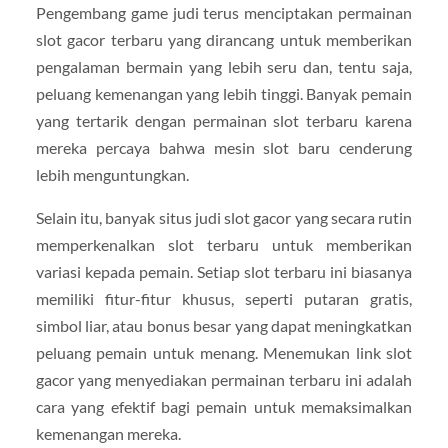
Pengembang game judi terus menciptakan permainan
slot gacor terbaru yang dirancang untuk memberikan
pengalaman bermain yang lebih seru dan, tentu saja,
peluang kemenangan yang lebih tinggi. Banyak pemain
yang tertarik dengan permainan slot terbaru karena
mereka percaya bahwa mesin slot baru cenderung
lebih menguntungkan.
Selain itu, banyak situs judi slot gacor yang secara rutin
memperkenalkan slot terbaru untuk memberikan
variasi kepada pemain. Setiap slot terbaru ini biasanya
memiliki fitur-fitur khusus, seperti putaran gratis,
simbol liar, atau bonus besar yang dapat meningkatkan
peluang pemain untuk menang. Menemukan link slot
gacor yang menyediakan permainan terbaru ini adalah
cara yang efektif bagi pemain untuk memaksimalkan
kemenangan mereka.