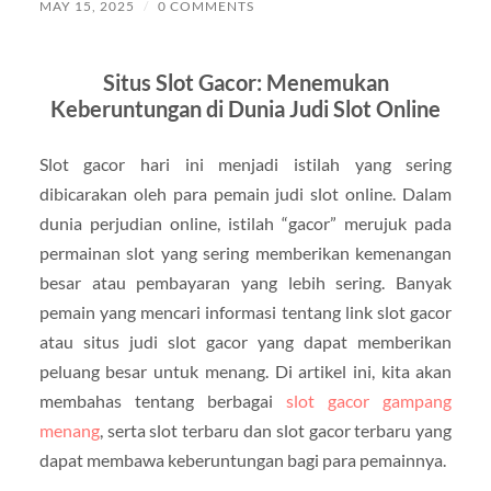
MAY 15, 2025
/
0 COMMENTS
Situs Slot Gacor: Menemukan
Keberuntungan di Dunia Judi Slot Online
Slot gacor hari ini menjadi istilah yang sering
dibicarakan oleh para pemain judi slot online. Dalam
dunia perjudian online, istilah “gacor” merujuk pada
permainan slot yang sering memberikan kemenangan
besar atau pembayaran yang lebih sering. Banyak
pemain yang mencari informasi tentang link slot gacor
atau situs judi slot gacor yang dapat memberikan
peluang besar untuk menang. Di artikel ini, kita akan
membahas tentang berbagai
slot gacor gampang
menang
, serta slot terbaru dan slot gacor terbaru yang
dapat membawa keberuntungan bagi para pemainnya.