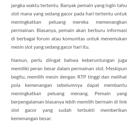
jangka waktu tertentu. Banyak pemain yang ingin tahu
slot mana yang sedang gacor pada hari tertentu untuk
meningkatkan peluang mereka memenangkan
permainan. Biasanya, pemain akan berburu informasi
di berbagai forum atau komunitas untuk menemukan
mesin slot yang sedang gacor hari itu.
Namun, perlu diingat bahwa keberuntungan juga
memiliki peran besar dalam permainan slot. Meskipun
begitu, memilih mesin dengan RTP tinggi dan melihat
pola kemenangan sebelumnya dapat membantu
meningkatkan peluang menang. Pemain yang
berpengalaman biasanya lebih memilih bermain di link
slot gacor yang sudah terbukti memberikan
kemenangan besar.