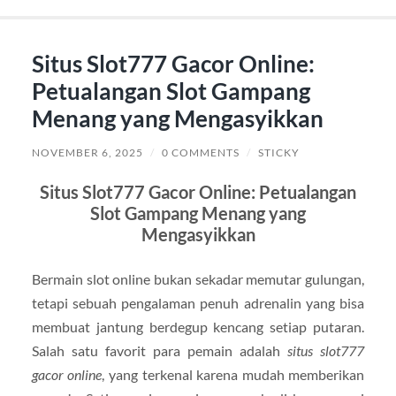
Situs Slot777 Gacor Online:
Petualangan Slot Gampang
Menang yang Mengasyikkan
NOVEMBER 6, 2025
/
0 COMMENTS
/
STICKY
Situs Slot777 Gacor Online: Petualangan
Slot Gampang Menang yang
Mengasyikkan
Bermain slot online bukan sekadar memutar gulungan,
tetapi sebuah pengalaman penuh adrenalin yang bisa
membuat jantung berdegup kencang setiap putaran.
Salah satu favorit para pemain adalah
situs slot777
gacor online
, yang terkenal karena mudah memberikan