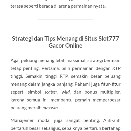
terasa seperti berada di arena permainan nyata.
Strategi dan Tips Menang di Situs Slot777
Gacor Online
Agar peluang menang lebih maksimal, strategi bermain
tetap penting. Pertama, pilih permainan dengan
RTP
tinggi. Semakin tinggi RTP, semakin besar peluang
menang dalam jangka panjang. Pahami juga fitur-fitur
seperti simbol
scatter
,
wild
, dan bonus multiplier,
karena semua ini membantu pemain memperbesar
peluang meraih
maxwin
.
Manajemen modal juga sangat penting. Alih-alih
bertaruh besar sekaligus, sebaiknya bertaruh bertahap