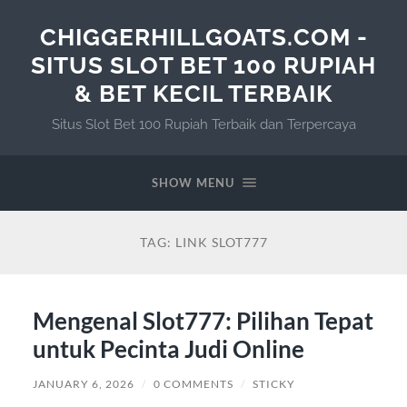
CHIGGERHILLGOATS.COM -
SITUS SLOT BET 100 RUPIAH
& BET KECIL TERBAIK
Situs Slot Bet 100 Rupiah Terbaik dan Terpercaya
SHOW MENU
TAG:
LINK SLOT777
Mengenal Slot777: Pilihan Tepat
untuk Pecinta Judi Online
JANUARY 6, 2026
/
0 COMMENTS
/
STICKY