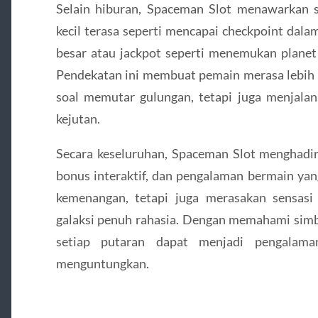
Selain hiburan, Spaceman Slot menawarkan s
kecil terasa seperti mencapai checkpoint dala
besar atau jackpot seperti menemukan planet
Pendekatan ini membuat pemain merasa lebih 
soal memutar gulungan, tetapi juga menjalan
kejutan.
Secara keseluruhan, Spaceman Slot menghadirka
bonus interaktif, dan pengalaman bermain yan
kemenangan, tetapi juga merasakan sensasi
galaksi penuh rahasia. Dengan memahami simbol
setiap putaran dapat menjadi pengalaman
menguntungkan.