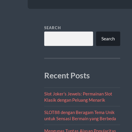
SEARCH
Search
Recent Posts
Slot Joker’s Jewels: Permainan Slot
Klasik dengan Peluang Menarik
SLOT88 dengan Beragam Tema Unik
untuk Sensasi Bermain yang Berbeda
Mengupas Tuntas Alasan Popularitas