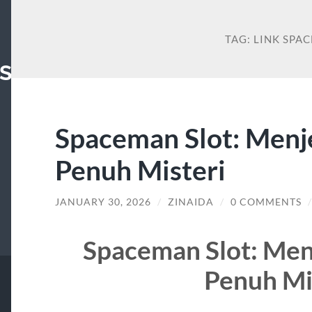
TAG:
LINK SPA
S.COM
Spaceman Slot: Menje
Penuh Misteri
JANUARY 30, 2026
/
ZINAIDA
/
0 COMMENTS
Spaceman Slot: Menj
Penuh Mi