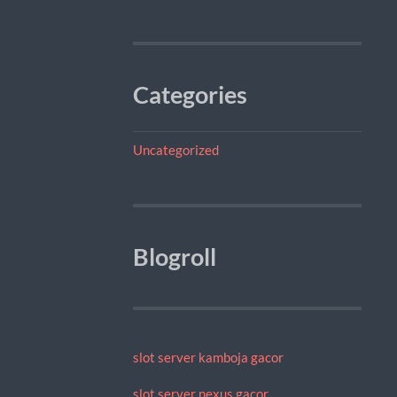
Categories
Uncategorized
Blogroll
slot server kamboja gacor
slot server nexus gacor