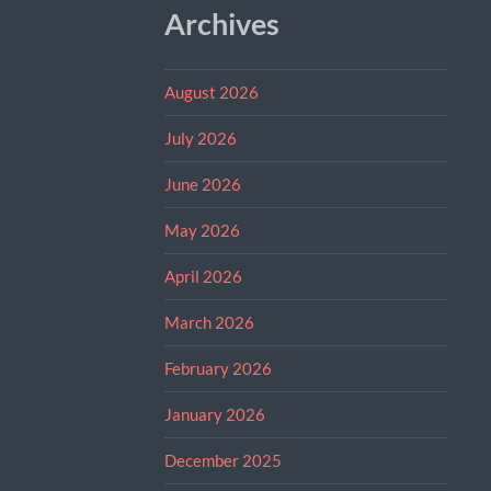
Archives
August 2026
July 2026
June 2026
May 2026
April 2026
March 2026
February 2026
January 2026
December 2025