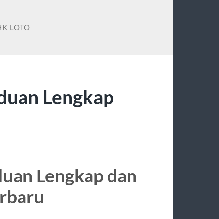
HK LOTO
duan Lengkap
duan Lengkap dan
rbaru