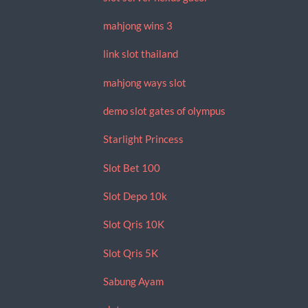
mahjong wins 3
link slot thailand
mahjong ways slot
demo slot gates of olympus
Starlight Princess
Slot Bet 100
Slot Depo 10k
Slot Qris 10K
Slot Qris 5K
Sabung Ayam