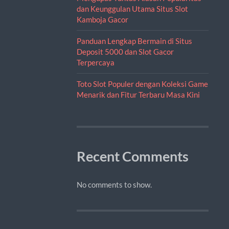
dan Keunggulan Utama Situs Slot
Kamboja Gacor
Panduan Lengkap Bermain di Situs
Deposit 5000 dan Slot Gacor
Terpercaya
Toto Slot Populer dengan Koleksi Game
Menarik dan Fitur Terbaru Masa Kini
Recent Comments
No comments to show.