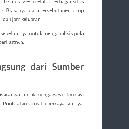
i bisa diakses melalui berbagai situs
s. Biasanya, data tersebut mencakup
l dan jam keluaran.
sebelumnya untuk menganalisis pola
berikutnya.
ngsung dari Sumber
disarankan untuk mengakses informasi
 Pools atau situs terpercaya lainnya.