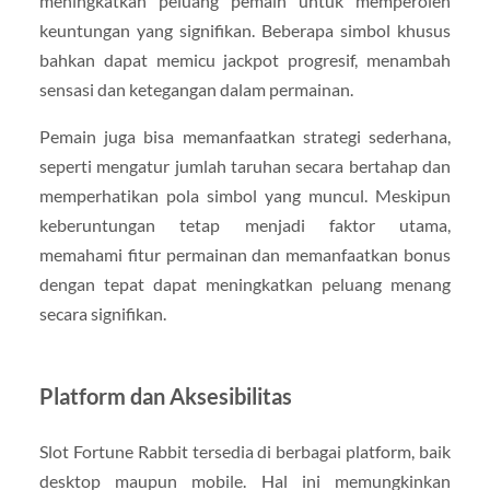
meningkatkan peluang pemain untuk memperoleh
keuntungan yang signifikan. Beberapa simbol khusus
bahkan dapat memicu jackpot progresif, menambah
sensasi dan ketegangan dalam permainan.
Pemain juga bisa memanfaatkan strategi sederhana,
seperti mengatur jumlah taruhan secara bertahap dan
memperhatikan pola simbol yang muncul. Meskipun
keberuntungan tetap menjadi faktor utama,
memahami fitur permainan dan memanfaatkan bonus
dengan tepat dapat meningkatkan peluang menang
secara signifikan.
Platform dan Aksesibilitas
Slot Fortune Rabbit tersedia di berbagai platform, baik
desktop maupun mobile. Hal ini memungkinkan