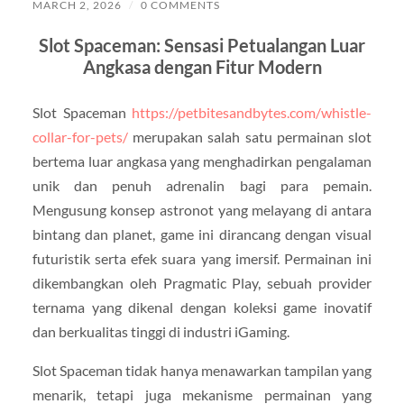
MARCH 2, 2026
/
0 COMMENTS
Slot Spaceman: Sensasi Petualangan Luar
Angkasa dengan Fitur Modern
Slot Spaceman
https://petbitesandbytes.com/whistle-
collar-for-pets/
merupakan salah satu permainan slot
bertema luar angkasa yang menghadirkan pengalaman
unik dan penuh adrenalin bagi para pemain.
Mengusung konsep astronot yang melayang di antara
bintang dan planet, game ini dirancang dengan visual
futuristik serta efek suara yang imersif. Permainan ini
dikembangkan oleh
Pragmatic Play
, sebuah provider
ternama yang dikenal dengan koleksi game inovatif
dan berkualitas tinggi di industri iGaming.
Slot Spaceman tidak hanya menawarkan tampilan yang
menarik, tetapi juga mekanisme permainan yang