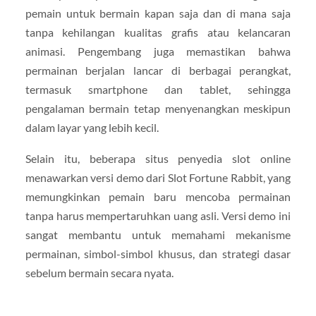
pemain untuk bermain kapan saja dan di mana saja
tanpa kehilangan kualitas grafis atau kelancaran
animasi. Pengembang juga memastikan bahwa
permainan berjalan lancar di berbagai perangkat,
termasuk smartphone dan tablet, sehingga
pengalaman bermain tetap menyenangkan meskipun
dalam layar yang lebih kecil.
Selain itu, beberapa situs penyedia slot online
menawarkan versi demo dari Slot Fortune Rabbit, yang
memungkinkan pemain baru mencoba permainan
tanpa harus mempertaruhkan uang asli. Versi demo ini
sangat membantu untuk memahami mekanisme
permainan, simbol-simbol khusus, dan strategi dasar
sebelum bermain secara nyata.