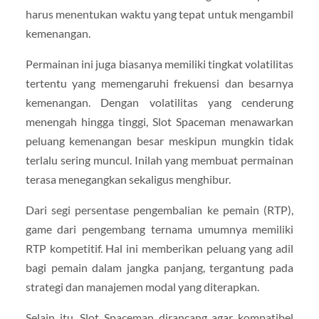
harus menentukan waktu yang tepat untuk mengambil
kemenangan.
Permainan ini juga biasanya memiliki tingkat volatilitas
tertentu yang memengaruhi frekuensi dan besarnya
kemenangan. Dengan volatilitas yang cenderung
menengah hingga tinggi, Slot Spaceman menawarkan
peluang kemenangan besar meskipun mungkin tidak
terlalu sering muncul. Inilah yang membuat permainan
terasa menegangkan sekaligus menghibur.
Dari segi persentase pengembalian ke pemain (RTP),
game dari pengembang ternama umumnya memiliki
RTP kompetitif. Hal ini memberikan peluang yang adil
bagi pemain dalam jangka panjang, tergantung pada
strategi dan manajemen modal yang diterapkan.
Selain itu, Slot Spaceman dirancang agar kompatibel