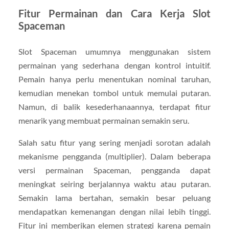
Fitur Permainan dan Cara Kerja Slot
Spaceman
Slot Spaceman umumnya menggunakan sistem
permainan yang sederhana dengan kontrol intuitif.
Pemain hanya perlu menentukan nominal taruhan,
kemudian menekan tombol untuk memulai putaran.
Namun, di balik kesederhanaannya, terdapat fitur
menarik yang membuat permainan semakin seru.
Salah satu fitur yang sering menjadi sorotan adalah
mekanisme pengganda (multiplier). Dalam beberapa
versi permainan Spaceman, pengganda dapat
meningkat seiring berjalannya waktu atau putaran.
Semakin lama bertahan, semakin besar peluang
mendapatkan kemenangan dengan nilai lebih tinggi.
Fitur ini memberikan elemen strategi karena pemain