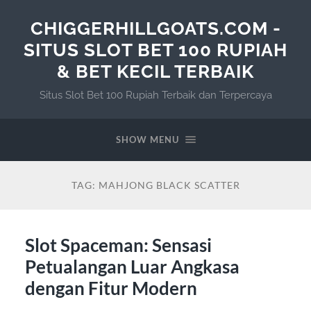
CHIGGERHILLGOATS.COM -
SITUS SLOT BET 100 RUPIAH
& BET KECIL TERBAIK
Situs Slot Bet 100 Rupiah Terbaik dan Terpercaya
SHOW MENU
TAG:
MAHJONG BLACK SCATTER
Slot Spaceman: Sensasi
Petualangan Luar Angkasa
dengan Fitur Modern