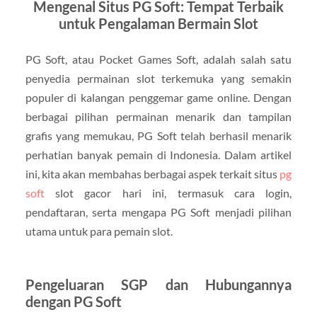
Mengenal Situs PG Soft: Tempat Terbaik
untuk Pengalaman Bermain Slot
PG Soft, atau Pocket Games Soft, adalah salah satu
penyedia permainan slot terkemuka yang semakin
populer di kalangan penggemar game online. Dengan
berbagai pilihan permainan menarik dan tampilan
grafis yang memukau, PG Soft telah berhasil menarik
perhatian banyak pemain di Indonesia. Dalam artikel
ini, kita akan membahas berbagai aspek terkait situs
pg
soft
slot gacor hari ini
, termasuk cara login,
pendaftaran, serta mengapa PG Soft menjadi pilihan
utama untuk para pemain slot.
Pengeluaran SGP dan Hubungannya
dengan PG Soft