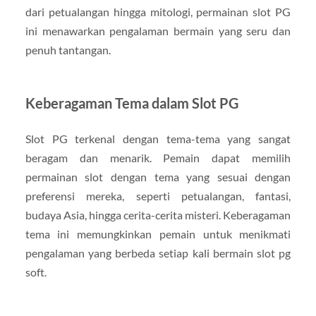
dari petualangan hingga mitologi, permainan slot PG
ini menawarkan pengalaman bermain yang seru dan
penuh tantangan.
Keberagaman Tema dalam Slot PG
Slot PG terkenal dengan tema-tema yang sangat
beragam dan menarik. Pemain dapat memilih
permainan slot dengan tema yang sesuai dengan
preferensi mereka, seperti petualangan, fantasi,
budaya Asia, hingga cerita-cerita misteri. Keberagaman
tema ini memungkinkan pemain untuk menikmati
pengalaman yang berbeda setiap kali bermain slot pg
soft.