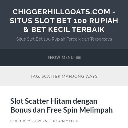
CHIGGERHILLGOATS.COM -
SITUS SLOT BET 100 RUPIAH
& BET KECIL TERBAIK
Situs Slot Bet 100 Rupiah Terbaik dan Terpercaya
SHOW MENU
TAG:
SCATTER MAHJONG WAYS
Slot Scatter Hitam dengan
Bonus dan Free Spin Melimpah
FEBRUARY 23, 2026
/
0 COMMENTS