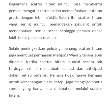
bagaimana scatter hitam muncul bisa membantu
pemain mengatur taruhan dan memanfaatkan putaran
gratis dengan lebih efektif. Selain itu, scatter hitam
yang sering muncul menandakan peluang untuk
mendapatkan bonus besar, sehingga pemain dapat
lebih fokus pada permainan.
Selain meningkatkan peluang menang, scatter hitam
juga membuat permainan Mahjong Ways 2 terasa lebih
dinamis. Ketika scatter hitam muncul secara tak
terduga, hal ini menambah sensasi dan antisipasi
dalam setiap putaran. Pemain tidak hanya bermain
untuk kemenangan biasa, tetapi juga mengejar bonus
spesial yang hanya bisa didapatkan melalui scatter
hitam.