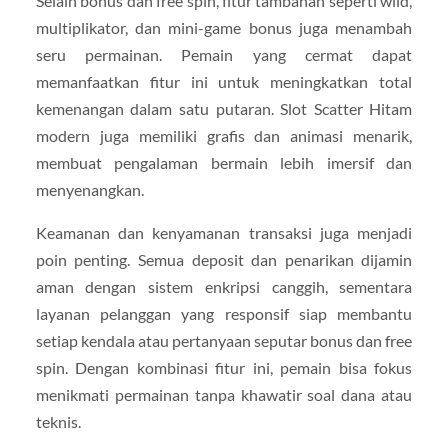
Selain bonus dan free spin, fitur tambahan seperti wild,
multiplikator, dan mini-game bonus juga menambah
seru permainan. Pemain yang cermat dapat
memanfaatkan fitur ini untuk meningkatkan total
kemenangan dalam satu putaran. Slot Scatter Hitam
modern juga memiliki grafis dan animasi menarik,
membuat pengalaman bermain lebih imersif dan
menyenangkan.
Keamanan dan kenyamanan transaksi juga menjadi
poin penting. Semua deposit dan penarikan dijamin
aman dengan sistem enkripsi canggih, sementara
layanan pelanggan yang responsif siap membantu
setiap kendala atau pertanyaan seputar bonus dan free
spin. Dengan kombinasi fitur ini, pemain bisa fokus
menikmati permainan tanpa khawatir soal dana atau
teknis.