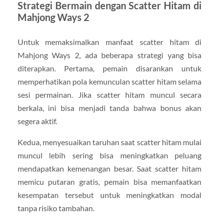
Strategi Bermain dengan Scatter Hitam di
Mahjong Ways 2
Untuk memaksimalkan manfaat scatter hitam di
Mahjong Ways 2, ada beberapa strategi yang bisa
diterapkan. Pertama, pemain disarankan untuk
memperhatikan pola kemunculan scatter hitam selama
sesi permainan. Jika scatter hitam muncul secara
berkala, ini bisa menjadi tanda bahwa bonus akan
segera aktif.
Kedua, menyesuaikan taruhan saat scatter hitam mulai
muncul lebih sering bisa meningkatkan peluang
mendapatkan kemenangan besar. Saat scatter hitam
memicu putaran gratis, pemain bisa memanfaatkan
kesempatan tersebut untuk meningkatkan modal
tanpa risiko tambahan.