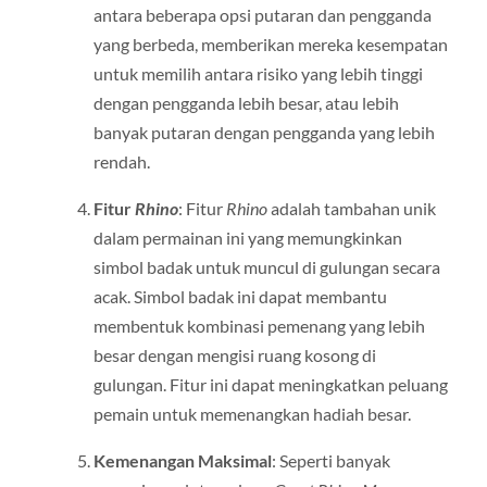
antara beberapa opsi putaran dan pengganda
yang berbeda, memberikan mereka kesempatan
untuk memilih antara risiko yang lebih tinggi
dengan pengganda lebih besar, atau lebih
banyak putaran dengan pengganda yang lebih
rendah.
Fitur
Rhino
: Fitur
Rhino
adalah tambahan unik
dalam permainan ini yang memungkinkan
simbol badak untuk muncul di gulungan secara
acak. Simbol badak ini dapat membantu
membentuk kombinasi pemenang yang lebih
besar dengan mengisi ruang kosong di
gulungan. Fitur ini dapat meningkatkan peluang
pemain untuk memenangkan hadiah besar.
Kemenangan Maksimal
: Seperti banyak