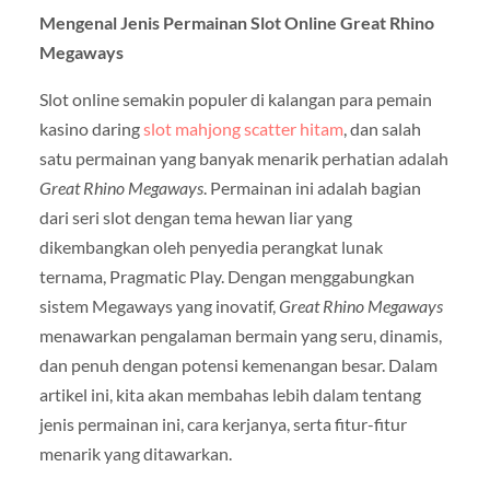
Mengenal Jenis Permainan Slot Online Great Rhino
Megaways
Slot online semakin populer di kalangan para pemain
kasino daring
slot mahjong scatter hitam
, dan salah
satu permainan yang banyak menarik perhatian adalah
Great Rhino Megaways
. Permainan ini adalah bagian
dari seri slot dengan tema hewan liar yang
dikembangkan oleh penyedia perangkat lunak
ternama, Pragmatic Play. Dengan menggabungkan
sistem Megaways yang inovatif,
Great Rhino Megaways
menawarkan pengalaman bermain yang seru, dinamis,
dan penuh dengan potensi kemenangan besar. Dalam
artikel ini, kita akan membahas lebih dalam tentang
jenis permainan ini, cara kerjanya, serta fitur-fitur
menarik yang ditawarkan.