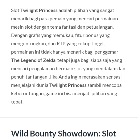
Slot
Twilight Princess
adalah pilihan yang sangat
menarik bagi para pemain yang mencari permainan
mesin slot dengan tema fantasi dan petualangan.
Dengan grafis yang memukau, fitur bonus yang
menguntungkan, dan RTP yang cukup tinggi,
permainan ini tidak hanya menarik bagi penggemar
The Legend of Zelda
, tetapi juga bagi siapa saja yang
mencari pengalaman bermain slot yang mendalam dan
penuh tantangan. Jika Anda ingin merasakan sensasi
menjelajahi dunia
Twilight Princess
sambil mencoba
keberuntungan, game ini bisa menjadi pilihan yang
tepat.
Wild Bounty Showdown: Slot