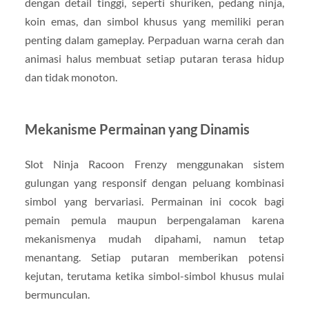
dengan detail tinggi, seperti shuriken, pedang ninja,
koin emas, dan simbol khusus yang memiliki peran
penting dalam gameplay. Perpaduan warna cerah dan
animasi halus membuat setiap putaran terasa hidup
dan tidak monoton.
Mekanisme Permainan yang Dinamis
Slot Ninja Racoon Frenzy menggunakan sistem
gulungan yang responsif dengan peluang kombinasi
simbol yang bervariasi. Permainan ini cocok bagi
pemain pemula maupun berpengalaman karena
mekanismenya mudah dipahami, namun tetap
menantang. Setiap putaran memberikan potensi
kejutan, terutama ketika simbol-simbol khusus mulai
bermunculan.