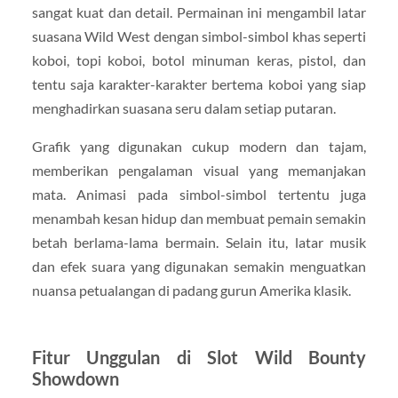
sangat kuat dan detail. Permainan ini mengambil latar
suasana Wild West dengan simbol-simbol khas seperti
koboi, topi koboi, botol minuman keras, pistol, dan
tentu saja karakter-karakter bertema koboi yang siap
menghadirkan suasana seru dalam setiap putaran.
Grafik yang digunakan cukup modern dan tajam,
memberikan pengalaman visual yang memanjakan
mata. Animasi pada simbol-simbol tertentu juga
menambah kesan hidup dan membuat pemain semakin
betah berlama-lama bermain. Selain itu, latar musik
dan efek suara yang digunakan semakin menguatkan
nuansa petualangan di padang gurun Amerika klasik.
Fitur Unggulan di Slot Wild Bounty
Showdown