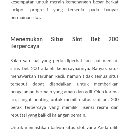
kesempatan untuk meraih kemenangan besar berkat
jackpot progresif yang tersedia pada banyak
permainan slot.
Menemukan Situs Slot Bet 200
Terpercaya
Salah satu hal yang perlu diperhatikan saat mencari
situs bet 200 adalah kepercayaannya. Banyak situs
menawarkan taruhan kecil, namun tidak semua situs
tersebut dapat diandalkan untuk memberikan
pengalaman bermain yang aman dan adil. Oleh karena
itu, sangat penting untuk memilih situs slot bet 200
perak terpercaya yang memiliki lisensi resmi dan
reputasi yang baik di kalangan pemain.
Untuk memastikan bahwa situs slot yang Anda pilih