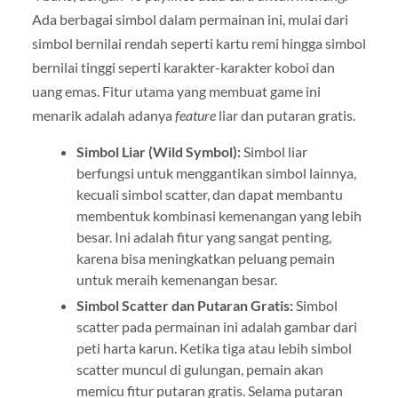
Ada berbagai simbol dalam permainan ini, mulai dari
simbol bernilai rendah seperti kartu remi hingga simbol
bernilai tinggi seperti karakter-karakter koboi dan
uang emas. Fitur utama yang membuat game ini
menarik adalah adanya
feature
liar dan putaran gratis.
Simbol Liar (Wild Symbol):
Simbol liar
berfungsi untuk menggantikan simbol lainnya,
kecuali simbol scatter, dan dapat membantu
membentuk kombinasi kemenangan yang lebih
besar. Ini adalah fitur yang sangat penting,
karena bisa meningkatkan peluang pemain
untuk meraih kemenangan besar.
Simbol Scatter dan Putaran Gratis:
Simbol
scatter pada permainan ini adalah gambar dari
peti harta karun. Ketika tiga atau lebih simbol
scatter muncul di gulungan, pemain akan
memicu fitur putaran gratis. Selama putaran