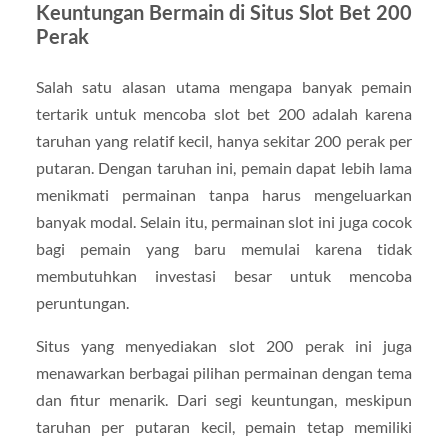
Keuntungan Bermain di Situs Slot Bet 200
Perak
Salah satu alasan utama mengapa banyak pemain
tertarik untuk mencoba slot bet 200 adalah karena
taruhan yang relatif kecil, hanya sekitar 200 perak per
putaran. Dengan taruhan ini, pemain dapat lebih lama
menikmati permainan tanpa harus mengeluarkan
banyak modal. Selain itu, permainan slot ini juga cocok
bagi pemain yang baru memulai karena tidak
membutuhkan investasi besar untuk mencoba
peruntungan.
Situs yang menyediakan slot 200 perak ini juga
menawarkan berbagai pilihan permainan dengan tema
dan fitur menarik. Dari segi keuntungan, meskipun
taruhan per putaran kecil, pemain tetap memiliki