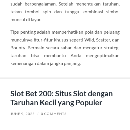
sudah berpengalaman. Setelah menentukan taruhan,
tekan tombol spin dan tunggu kombinasi simbol
muncul di layar.
Tips penting adalah memperhatikan pola dan peluang
munculnya fitur-fitur khusus seperti Wild, Scatter, dan
Bounty. Bermain secara sabar dan mengatur strategi
taruhan bisa membantu Anda mengoptimalkan
kemenangan dalam jangka panjang.
Slot Bet 200: Situs Slot dengan
Taruhan Kecil yang Populer
JUNE 9, 2025
/
0 COMMENTS