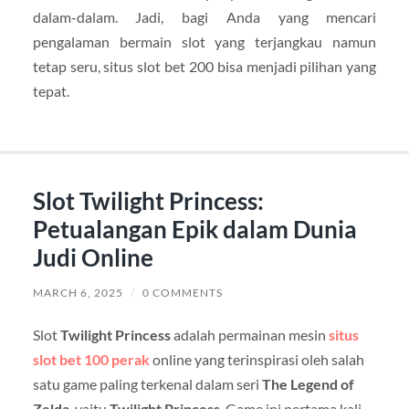
dalam-dalam. Jadi, bagi Anda yang mencari
pengalaman bermain slot yang terjangkau namun
tetap seru, situs slot bet 200 bisa menjadi pilihan yang
tepat.
Slot Twilight Princess:
Petualangan Epik dalam Dunia
Judi Online
MARCH 6, 2025
/
0 COMMENTS
Slot
Twilight Princess
adalah permainan mesin
situs
slot bet 100 perak
online yang terinspirasi oleh salah
satu game paling terkenal dalam seri
The Legend of
Zelda
, yaitu
Twilight Princess
. Game ini pertama kali