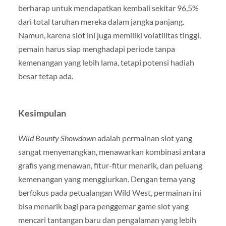
berharap untuk mendapatkan kembali sekitar 96,5%
dari total taruhan mereka dalam jangka panjang.
Namun, karena slot ini juga memiliki volatilitas tinggi,
pemain harus siap menghadapi periode tanpa
kemenangan yang lebih lama, tetapi potensi hadiah
besar tetap ada.
Kesimpulan
Wild Bounty Showdown
adalah permainan slot yang
sangat menyenangkan, menawarkan kombinasi antara
grafis yang menawan, fitur-fitur menarik, dan peluang
kemenangan yang menggiurkan. Dengan tema yang
berfokus pada petualangan Wild West, permainan ini
bisa menarik bagi para penggemar game slot yang
mencari tantangan baru dan pengalaman yang lebih