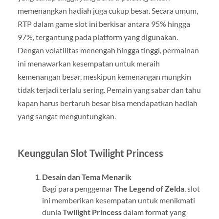
memenangkan hadiah juga cukup besar. Secara umum,
RTP dalam game slot ini berkisar antara 95% hingga
97%, tergantung pada platform yang digunakan.
Dengan volatilitas menengah hingga tinggi, permainan
ini menawarkan kesempatan untuk meraih
kemenangan besar, meskipun kemenangan mungkin
tidak terjadi terlalu sering. Pemain yang sabar dan tahu
kapan harus bertaruh besar bisa mendapatkan hadiah
yang sangat menguntungkan.
Keunggulan Slot Twilight Princess
Desain dan Tema Menarik
Bagi para penggemar
The Legend of Zelda
, slot
ini memberikan kesempatan untuk menikmati
dunia
Twilight Princess
dalam format yang