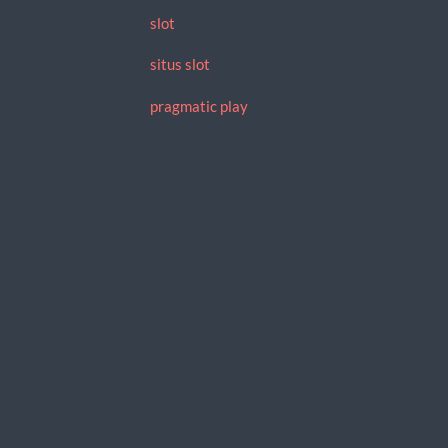
slot
situs slot
pragmatic play