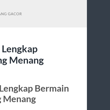
PANG GACOR
n Lengkap
ng Menang
 Lengkap Bermain
g Menang