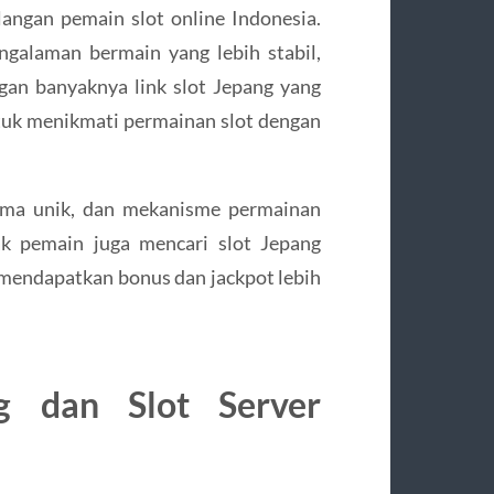
angan pemain slot online Indonesia.
galaman bermain yang lebih stabil,
gan banyaknya link slot Jepang yang
ntuk menikmati permainan slot dengan
tema unik, dan mekanisme permainan
k pemain juga mencari slot Jepang
endapatkan bonus dan jackpot lebih
g dan Slot Server