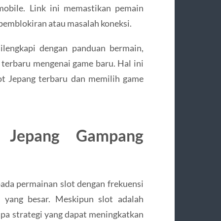
mobile. Link ini memastikan pemain
 pemblokiran atau masalah koneksi.
 dilengkapi dengan panduan bermain,
e terbaru mengenai game baru. Hal ini
t Jepang terbaru dan memilih game
t Jepang Gampang
ada permainan slot dengan frekuensi
 yang besar. Meskipun slot adalah
pa strategi yang dapat meningkatkan