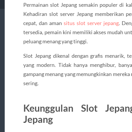
Permainan slot Jepang semakin populer di kal
Kehadiran slot server Jepang memberikan pen
cepat, dan aman
situs slot server jepang
. Den
tersedia, pemain kini memiliki akses mudah u
peluang menang yang tinggi.
Slot Jepang dikenal dengan grafis menarik, 
yang modern. Tidak hanya menghibur, banya
gampang menang yang memungkinkan mereka m
sering.
Keunggulan Slot Jepan
Jepang