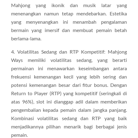
Mahjong yang ikonik dan musik latar yang
menenangkan namun tetap mendebarkan. Estetika
yang menyenangkan ini menambah pengalaman
bermain yang imersif dan membuat pemain betah
berlama-lama.
4. Volatilitas Sedang dan RTP Kompetitif: Mahjong
Ways memiliki volatilitas sedang, yang berarti
permainan ini menawarkan keseimbangan antara
frekuensi kemenangan kecil yang lebih sering dan
potensi kemenangan besar dari fitur bonus. Dengan
Return to Player (RTP) yang kompetitif (seringkali di
atas 96%), slot ini dianggap adil dalam memberikan
pengembalian kepada pemain dalam jangka panjang.
Kombinasi volatilitas sedang dan RTP yang baik
menjadikannya pilihan menarik bagi berbagai jenis
pemain.