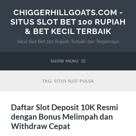
CHIGGERHILLGOATS.COM -
SITUS SLOT BET 100 RUPIAH
& BET KECIL TERBAIK
Situs Slot Bet 100 Rupiah Terbaik dan Terpercaya
SHOW MENU
TAG:
SITUS SLOT PULSA
Daftar Slot Deposit 10K Resmi
dengan Bonus Melimpah dan
Withdraw Cepat