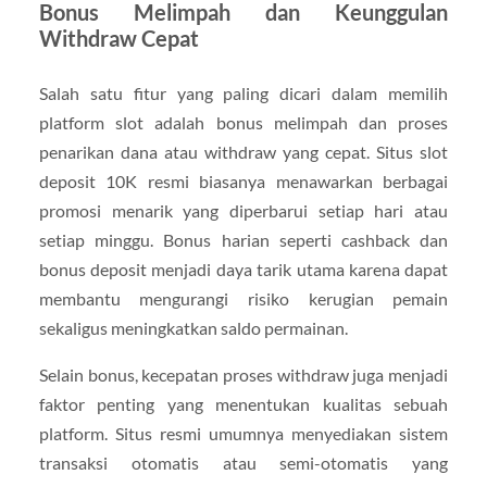
Bonus Melimpah dan Keunggulan
Withdraw Cepat
Salah satu fitur yang paling dicari dalam memilih
platform slot adalah bonus melimpah dan proses
penarikan dana atau withdraw yang cepat. Situs slot
deposit 10K resmi biasanya menawarkan berbagai
promosi menarik yang diperbarui setiap hari atau
setiap minggu. Bonus harian seperti cashback dan
bonus deposit menjadi daya tarik utama karena dapat
membantu mengurangi risiko kerugian pemain
sekaligus meningkatkan saldo permainan.
Selain bonus, kecepatan proses withdraw juga menjadi
faktor penting yang menentukan kualitas sebuah
platform. Situs resmi umumnya menyediakan sistem
transaksi otomatis atau semi-otomatis yang