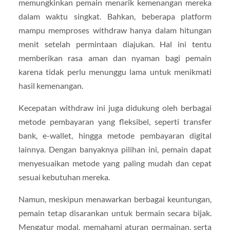
memungkinkan pemain menarik kemenangan mereka
dalam waktu singkat. Bahkan, beberapa platform
mampu memproses withdraw hanya dalam hitungan
menit setelah permintaan diajukan. Hal ini tentu
memberikan rasa aman dan nyaman bagi pemain
karena tidak perlu menunggu lama untuk menikmati
hasil kemenangan.
Kecepatan withdraw ini juga didukung oleh berbagai
metode pembayaran yang fleksibel, seperti transfer
bank, e-wallet, hingga metode pembayaran digital
lainnya. Dengan banyaknya pilihan ini, pemain dapat
menyesuaikan metode yang paling mudah dan cepat
sesuai kebutuhan mereka.
Namun, meskipun menawarkan berbagai keuntungan,
pemain tetap disarankan untuk bermain secara bijak.
Mengatur modal, memahami aturan permainan, serta