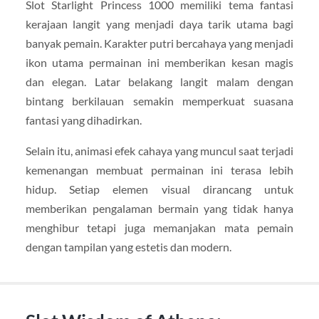
Slot Starlight Princess 1000 memiliki tema fantasi
kerajaan langit yang menjadi daya tarik utama bagi
banyak pemain. Karakter putri bercahaya yang menjadi
ikon utama permainan ini memberikan kesan magis
dan elegan. Latar belakang langit malam dengan
bintang berkilauan semakin memperkuat suasana
fantasi yang dihadirkan.
Selain itu, animasi efek cahaya yang muncul saat terjadi
kemenangan membuat permainan ini terasa lebih
hidup. Setiap elemen visual dirancang untuk
memberikan pengalaman bermain yang tidak hanya
menghibur tetapi juga memanjakan mata pemain
dengan tampilan yang estetis dan modern.