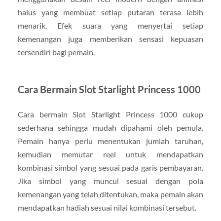
halus yang membuat setiap putaran terasa lebih
menarik. Efek suara yang menyertai setiap
kemenangan juga memberikan sensasi kepuasan
tersendiri bagi pemain.
Cara Bermain Slot Starlight Princess 1000
Cara bermain Slot Starlight Princess 1000 cukup
sederhana sehingga mudah dipahami oleh pemula.
Pemain hanya perlu menentukan jumlah taruhan,
kemudian memutar reel untuk mendapatkan
kombinasi simbol yang sesuai pada garis pembayaran.
Jika simbol yang muncul sesuai dengan pola
kemenangan yang telah ditentukan, maka pemain akan
mendapatkan hadiah sesuai nilai kombinasi tersebut.