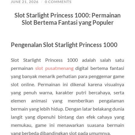
JUNE 21, 2026
/
0 COMMENTS
Slot Starlight Princess 1000: Permainan
Slot Bertema Fantasi yang Populer
Pengenalan Slot Starlight Princess 1000
Slot Starlight Princess 1000 adalah salah satu
permainan
slot pusatmenang
digital bertema fantasi
yang banyak menarik perhatian para penggemar game
slot online. Permainan ini dikenal karena visualnya
yang penuh warna, karakter putri bercahaya, serta
elemen animasi yang memberikan pengalaman
bermain yang lebih hidup. Dengan latar belakang dunia
langit yang dipenuhi bintang dan efek cahaya yang
memukau, game ini menawarkan suasana bermain
yang berbeda dibandingkan slot pada umumnya.