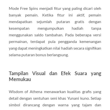
Mode Free Spins menjadi fitur yang paling dicari oleh
banyak pemain. Ketika fitur ini aktif, pemain
mendapatkan sejumlah putaran gratis dengan
kesempatan mengumpulkan hadiah tanpa
menggunakan saldo tambahan. Pada beberapa versi
permainan, terdapat pula pengganda kemenangan
yang dapat meningkatkan nilai hadiah secara signifikan
selama putaran bonus berlangsung.
Tampilan Visual dan Efek Suara yang
Memukau
Wisdom of Athena menawarkan kualitas grafis yang
detail dengan sentuhan seni khas Yunani kuno. Setiap
simbol dirancang dengan warna yang tajam dan