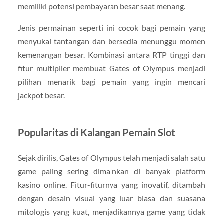
memiliki potensi pembayaran besar saat menang.
Jenis permainan seperti ini cocok bagi pemain yang
menyukai tantangan dan bersedia menunggu momen
kemenangan besar. Kombinasi antara RTP tinggi dan
fitur multiplier membuat Gates of Olympus menjadi
pilihan menarik bagi pemain yang ingin mencari
jackpot besar.
Popularitas di Kalangan Pemain Slot
Sejak dirilis, Gates of Olympus telah menjadi salah satu
game paling sering dimainkan di banyak platform
kasino online. Fitur-fiturnya yang inovatif, ditambah
dengan desain visual yang luar biasa dan suasana
mitologis yang kuat, menjadikannya game yang tidak