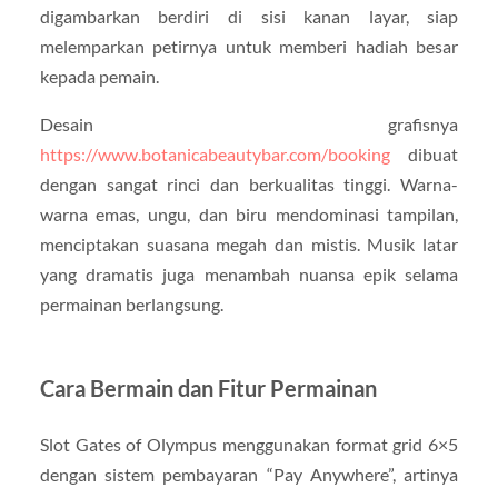
digambarkan berdiri di sisi kanan layar, siap
melemparkan petirnya untuk memberi hadiah besar
kepada pemain.
Desain grafisnya
https://www.botanicabeautybar.com/booking
dibuat
dengan sangat rinci dan berkualitas tinggi. Warna-
warna emas, ungu, dan biru mendominasi tampilan,
menciptakan suasana megah dan mistis. Musik latar
yang dramatis juga menambah nuansa epik selama
permainan berlangsung.
Cara Bermain dan Fitur Permainan
Slot Gates of Olympus menggunakan format grid 6×5
dengan sistem pembayaran “Pay Anywhere”, artinya