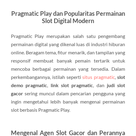
Pragmatic Play dan Popularitas Permainan
Slot Digital Modern
Pragmatic Play merupakan salah satu pengembang
permainan digital yang dikenal luas di industri hiburan
online. Beragam tema, fitur menarik, dan tampilan yang
responsif membuat banyak pemain tertarik untuk
mencoba berbagai permainan yang tersedia. Dalam
perkembangannya, istilah seperti
situs pragmatic
,
slot
demo pragmatic
,
link slot pragmatic
, dan
judi slot
gacor
sering muncul dalam pencarian pengguna yang
ingin mengetahui lebih banyak mengenai permainan
slot berbasis Pragmatic Play.
Mengenal Agen Slot Gacor dan Perannya