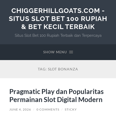
CHIGGERHILLGOATS.COM -
SITUS SLOT BET 100 RUPIAH
& BET KECIL TERBAIK
Situs Slot Bet 100 Rupiah Terbaik dan Terpercaya
SHOW MENU
TAG:
SLOT BONANZA
Pragmatic Play dan Popularitas
Permainan Slot Digital Modern
JUNE 4, 2026
/
0 COMMENTS
/
STICKY