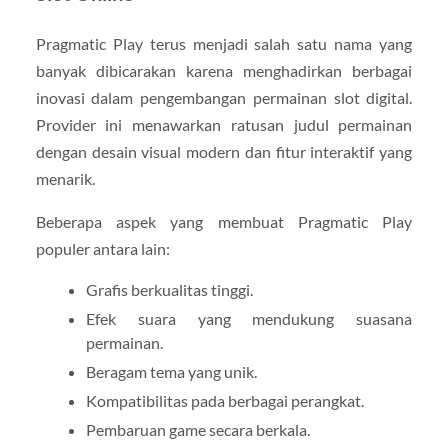
Pragmatic Play terus menjadi salah satu nama yang
banyak dibicarakan karena menghadirkan berbagai
inovasi dalam pengembangan permainan slot digital.
Provider ini menawarkan ratusan judul permainan
dengan desain visual modern dan fitur interaktif yang
menarik.
Beberapa aspek yang membuat Pragmatic Play
populer antara lain:
Grafis berkualitas tinggi.
Efek suara yang mendukung suasana
permainan.
Beragam tema yang unik.
Kompatibilitas pada berbagai perangkat.
Pembaruan game secara berkala.