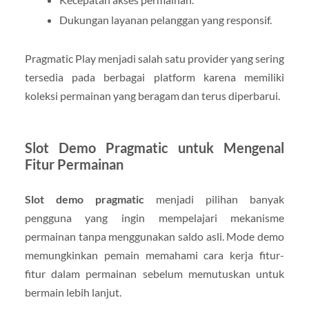
Dukungan layanan pelanggan yang responsif.
Pragmatic Play menjadi salah satu provider yang sering
tersedia pada berbagai platform karena memiliki
koleksi permainan yang beragam dan terus diperbarui.
Slot Demo Pragmatic untuk Mengenal
Fitur Permainan
Slot demo pragmatic
menjadi pilihan banyak
pengguna yang ingin mempelajari mekanisme
permainan tanpa menggunakan saldo asli. Mode demo
memungkinkan pemain memahami cara kerja fitur-
fitur dalam permainan sebelum memutuskan untuk
bermain lebih lanjut.