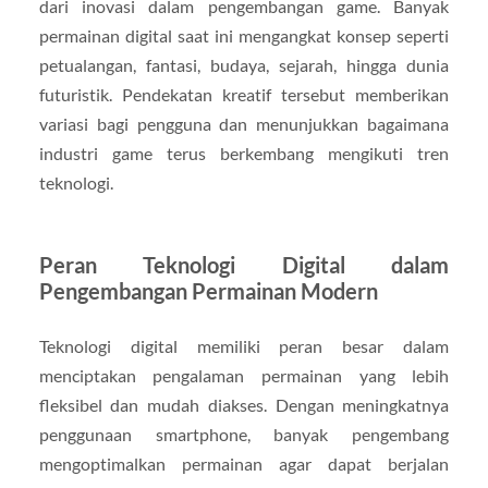
dari inovasi dalam pengembangan game. Banyak
permainan digital saat ini mengangkat konsep seperti
petualangan, fantasi, budaya, sejarah, hingga dunia
futuristik. Pendekatan kreatif tersebut memberikan
variasi bagi pengguna dan menunjukkan bagaimana
industri game terus berkembang mengikuti tren
teknologi.
Peran Teknologi Digital dalam
Pengembangan Permainan Modern
Teknologi digital memiliki peran besar dalam
menciptakan pengalaman permainan yang lebih
fleksibel dan mudah diakses. Dengan meningkatnya
penggunaan smartphone, banyak pengembang
mengoptimalkan permainan agar dapat berjalan