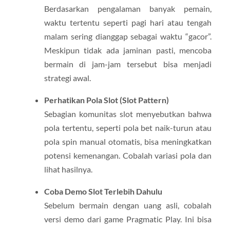
Berdasarkan pengalaman banyak pemain,
waktu tertentu seperti pagi hari atau tengah
malam sering dianggap sebagai waktu “gacor”.
Meskipun tidak ada jaminan pasti, mencoba
bermain di jam-jam tersebut bisa menjadi
strategi awal.
Perhatikan Pola Slot (Slot Pattern)
Sebagian komunitas slot menyebutkan bahwa
pola tertentu, seperti pola bet naik-turun atau
pola spin manual otomatis, bisa meningkatkan
potensi kemenangan. Cobalah variasi pola dan
lihat hasilnya.
Coba Demo Slot Terlebih Dahulu
Sebelum bermain dengan uang asli, cobalah
versi demo dari game Pragmatic Play. Ini bisa