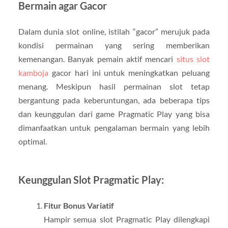
Bermain agar Gacor
Dalam dunia slot online, istilah “gacor” merujuk pada
kondisi permainan yang sering memberikan
kemenangan. Banyak pemain aktif mencari
situs slot
kamboja
gacor hari ini untuk meningkatkan peluang
menang. Meskipun hasil permainan slot tetap
bergantung pada keberuntungan, ada beberapa tips
dan keunggulan dari game Pragmatic Play yang bisa
dimanfaatkan untuk pengalaman bermain yang lebih
optimal.
Keunggulan Slot Pragmatic Play:
Fitur Bonus Variatif
Hampir semua slot Pragmatic Play dilengkapi