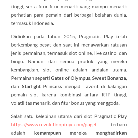
tinggi, serta fitur-fitur menarik yang mampu menarik
perhatian para pemain dari berbagai belahan dunia,
termasuk Indonesia.
Didirikan pada tahun 2015, Pragmatic Play telah
berkembang pesat dan saat ini menawarkan ratusan
jenis permainan, termasuk slot online, live casino, dan
bingo. Namun, dari semua produk yang mereka
kembangkan, slot online adalah andalan utama.
Permainan seperti
Gates of Olympus
,
Sweet Bonanza
,
dan
Starlight Princess
menjadi favorit di kalangan
pemain slot karena kombinasi antara RTP tinggi,
volatilitas menarik, dan fitur bonus yang menggoda.
Salah satu kelebihan utama dari slot Pragmatic Play
https://www.revolutionptnyc.com/paget
terbaru
adalah
kemampuan mereka menghadirkan