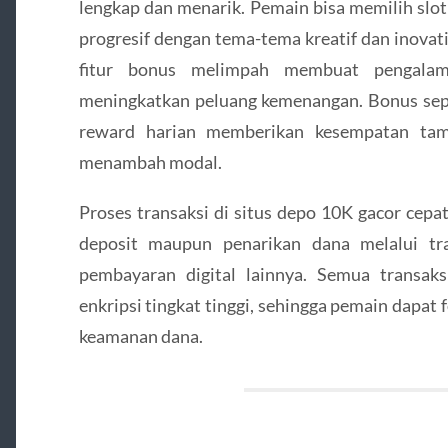
lengkap dan menarik. Pemain bisa memilih slot k
progresif dengan tema-tema kreatif dan inovat
fitur bonus melimpah membuat pengalama
meningkatkan peluang kemenangan. Bonus seper
reward harian memberikan kesempatan ta
menambah modal.
Proses transaksi di situs depo 10K gacor cep
deposit maupun penarikan dana melalui tra
pembayaran digital lainnya. Semua transaks
enkripsi tingkat tinggi, sehingga pemain dapat
keamanan dana.