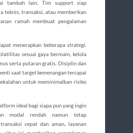
lai tambah lain. Tim support siap
 teknis, transaksi, atau memberikan
ayanan ramah membuat pengalaman
pat menerapkan beberapa strategi.
latilitas sesuai gaya bermain, kelola
s serta putaran gratis. Disiplin dan
henti saat target kemenangan tercapai
kekalahan untuk meminimalkan risiko
tform ideal bagi siapa pun yang ingin
gan modal rendah namun tetap
transaksi cepat dan aman, layanan