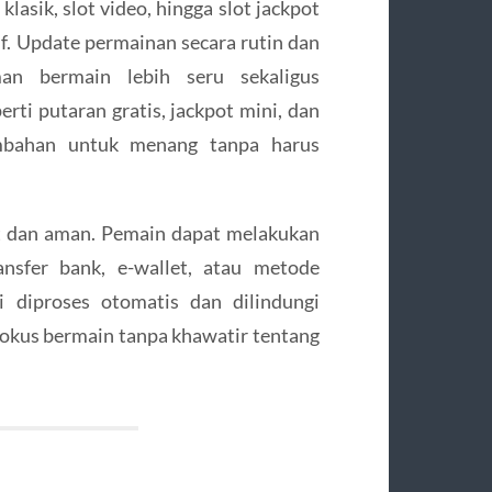
lasik, slot video, hingga slot jackpot
if. Update permainan secara rutin dan
n bermain lebih seru sekaligus
ti putaran gratis, jackpot mini, dan
mbahan untuk menang tanpa harus
at dan aman. Pemain dapat melakukan
nsfer bank, e-wallet, atau metode
i diproses otomatis dan dilindungi
 fokus bermain tanpa khawatir tentang