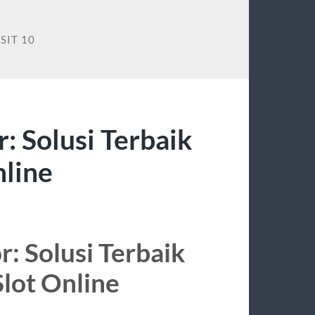
SIT 10
: Solusi Terbaik
nline
: Solusi Terbaik
lot Online