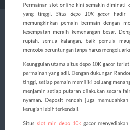
Permainan slot online kini semakin diminati
yang tinggi.
Situs depo 10K gacor
hadir s
memungkinkan pemain bermain dengan mod
kesempatan meraih kemenangan besar. Deng
rupiah, semua kalangan, baik pemula mau
mencoba peruntungan tanpa harus mengeluarka
Keunggulan utama situs depo 10K gacor terle
permainan yang adil. Dengan dukungan Rand
tinggi, setiap pemain memiliki peluang menan
menjamin setiap putaran dilakukan secara fa
nyaman. Deposit rendah juga memudahkan p
kerugian lebih terkendali.
Situs
slot min depo 10k
gacor menyediakan b