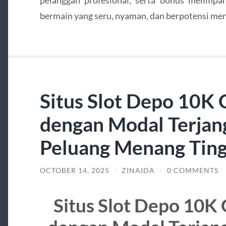
pelanggan profesional, serta bonus melimpa
bermain yang seru, nyaman, dan berpotensi me
Situs Slot Depo 10K 
dengan Modal Terjan
Peluang Menang Ting
OCTOBER 14, 2025
/
ZINAIDA
/
0 COMMENTS
Situs Slot Depo 10K 