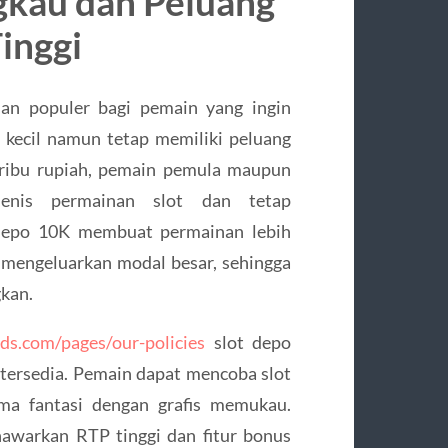
gkau dan Peluang
inggi
han populer bagi pemain yang ingin
 kecil namun tetap memiliki peluang
ribu rupiah, pemain pemula maupun
jenis permainan slot dan tetap
depo 10K membuat permainan lebih
 mengeluarkan modal besar, sehingga
kan.
ds.com/pages/our-policies
slot depo
g tersedia. Pemain dapat mencoba slot
ema fantasi dengan grafis memukau.
awarkan RTP tinggi dan fitur bonus