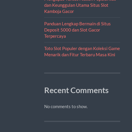
dan Keunggulan Utama Situs Slot
Kamboja Gacor
Panduan Lengkap Bermain di Situs
Deposit 5000 dan Slot Gacor
Terpercaya
Toto Slot Populer dengan Koleksi Game
Menarik dan Fitur Terbaru Masa Kini
Recent Comments
No comments to show.