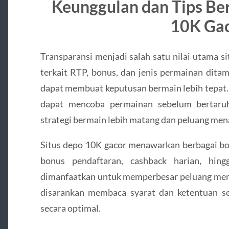
Keunggulan dan Tips Ber
10K Ga
Transparansi menjadi salah satu nilai utama s
terkait RTP, bonus, dan jenis permainan dita
dapat membuat keputusan bermain lebih tepat. 
dapat mencoba permainan sebelum bertaru
strategi bermain lebih matang dan peluang mena
Situs depo 10K gacor menawarkan berbagai bo
bonus pendaftaran, cashback harian, hing
dimanfaatkan untuk memperbesar peluang me
disarankan membaca syarat dan ketentuan s
secara optimal.