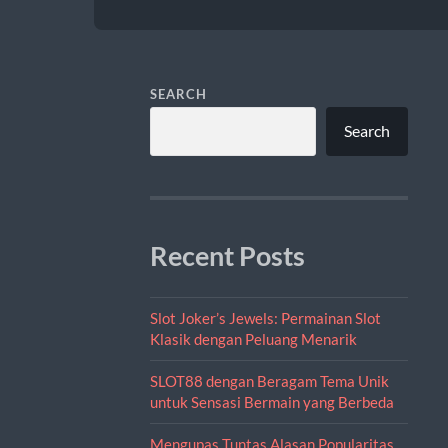
SEARCH
Search
Recent Posts
Slot Joker’s Jewels: Permainan Slot
Klasik dengan Peluang Menarik
SLOT88 dengan Beragam Tema Unik
untuk Sensasi Bermain yang Berbeda
Mengupas Tuntas Alasan Popularitas