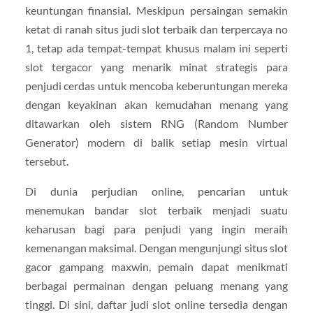
keuntungan finansial. Meskipun persaingan semakin
ketat di ranah situs judi slot terbaik dan terpercaya no
1, tetap ada tempat-tempat khusus malam ini seperti
slot tergacor yang menarik minat strategis para
penjudi cerdas untuk mencoba keberuntungan mereka
dengan keyakinan akan kemudahan menang yang
ditawarkan oleh sistem RNG (Random Number
Generator) modern di balik setiap mesin virtual
tersebut.
Di dunia perjudian online, pencarian untuk
menemukan bandar slot terbaik menjadi suatu
keharusan bagi para penjudi yang ingin meraih
kemenangan maksimal. Dengan mengunjungi situs slot
gacor gampang maxwin, pemain dapat menikmati
berbagai permainan dengan peluang menang yang
tinggi. Di sini, daftar judi slot online tersedia dengan