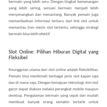
bermain yang lebih seru. Dengan tingkat kemenangan
yang lebih sering, sensasi bermain menjadi lebih
menyenangkan dan menantang. Banyak pemain juga
memanfaatkan informasi terbaru dari link slot untuk
memantau tren mesin slot tertentu, sehingga strategi
bermain bisa lebih efektif.
Slot Online: Pilihan Hiburan Digital yang
Fleksibel
Keunggulan utama dari slot online adalah fleksibilitas.
Pemain bisa menikmati berbagai jenis slot kapan saja
dan di mana saja. Dengan kemajuan teknologi, kini slot
gacor dapat diakses melalui perangkat mobile maupun
desktop. Pengalaman bermain yang cepat dan mudah
membuat banyak orang semakin tertarik untuk