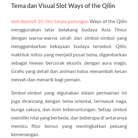
Tema dan Visual Slot Ways of the Qilin
slot deposit 10 ribu tanpa potongan
Ways of the Qilin
menggunakan latar belakang budaya Asia Timur
dengan warna-warna cerah dan simbol-simbol yang
menggambarkan kekayaan budaya tersebut. Qilin,
makhluk mitos yang menjadi pusat tema, digambarkan
sebagai hewan bercorak eksotis dengan aura magis.
Grafis yang detail dan animasi halus menambah kesan
mewah dan menarik bagi pemain.
Simbol-simbol yang digunakan dalam permainan ini
juga dirancang dengan tema oriental, termasuk naga,
bunga sakura, dan koin keberuntungan. Setiap simbol
memiliki nilai yang berbeda, dan beberapa di antaranya
memicu fitur bonus yang meningkatkan peluang
kemenangan.