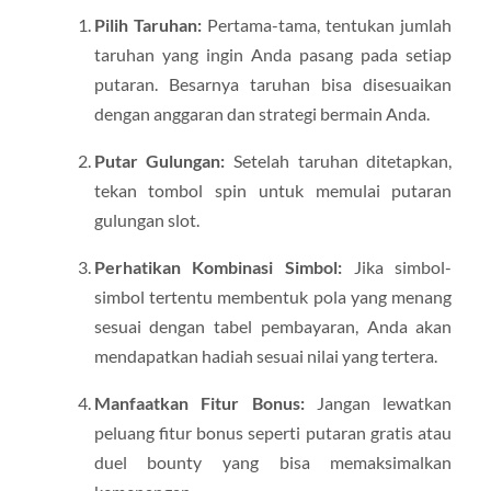
Pilih Taruhan:
Pertama-tama, tentukan jumlah
taruhan yang ingin Anda pasang pada setiap
putaran. Besarnya taruhan bisa disesuaikan
dengan anggaran dan strategi bermain Anda.
Putar Gulungan:
Setelah taruhan ditetapkan,
tekan tombol spin untuk memulai putaran
gulungan slot.
Perhatikan Kombinasi Simbol:
Jika simbol-
simbol tertentu membentuk pola yang menang
sesuai dengan tabel pembayaran, Anda akan
mendapatkan hadiah sesuai nilai yang tertera.
Manfaatkan Fitur Bonus:
Jangan lewatkan
peluang fitur bonus seperti putaran gratis atau
duel bounty yang bisa memaksimalkan