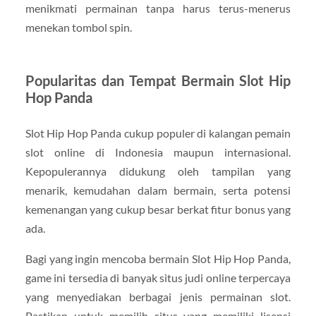
menikmati permainan tanpa harus terus-menerus
menekan tombol spin.
Popularitas dan Tempat Bermain Slot Hip
Hop Panda
Slot Hip Hop Panda cukup populer di kalangan pemain
slot online di Indonesia maupun internasional.
Kepopulerannya didukung oleh tampilan yang
menarik, kemudahan dalam bermain, serta potensi
kemenangan yang cukup besar berkat fitur bonus yang
ada.
Bagi yang ingin mencoba bermain Slot Hip Hop Panda,
game ini tersedia di banyak situs judi online terpercaya
yang menyediakan berbagai jenis permainan slot.
Pastikan untuk memilih situs yang memiliki lisensi