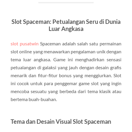
Slot Spaceman: Petualangan Seru di Dunia
Luar Angkasa
slot pusatwin
Spaceman adalah salah satu permainan
slot online yang menawarkan pengalaman unik dengan
tema luar angkasa. Game ini menghadirkan sensasi
petualangan di galaksi yang jauh dengan desain grafis
menarik dan fitur-fitur bonus yang menggiurkan. Slot
ini cocok untuk para penggemar game slot yang ingin
mencoba sesuatu yang berbeda dari tema klasik atau
bertema buah-buahan.
Tema dan Desain Visual Slot Spaceman