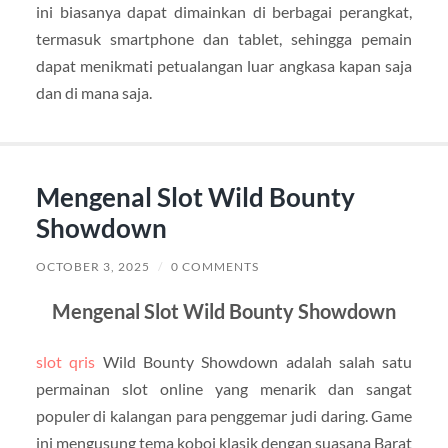
ini biasanya dapat dimainkan di berbagai perangkat,
termasuk smartphone dan tablet, sehingga pemain
dapat menikmati petualangan luar angkasa kapan saja
dan di mana saja.
Mengenal Slot Wild Bounty
Showdown
OCTOBER 3, 2025
/
0 COMMENTS
Mengenal Slot Wild Bounty Showdown
slot qris
Wild Bounty Showdown adalah salah satu
permainan slot online yang menarik dan sangat
populer di kalangan para penggemar judi daring. Game
ini mengusung tema koboi klasik dengan suasana Barat