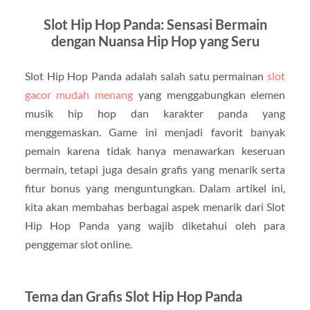
Slot Hip Hop Panda: Sensasi Bermain
dengan Nuansa Hip Hop yang Seru
Slot Hip Hop Panda adalah salah satu permainan
slot
gacor mudah menang
yang menggabungkan elemen
musik hip hop dan karakter panda yang
menggemaskan. Game ini menjadi favorit banyak
pemain karena tidak hanya menawarkan keseruan
bermain, tetapi juga desain grafis yang menarik serta
fitur bonus yang menguntungkan. Dalam artikel ini,
kita akan membahas berbagai aspek menarik dari Slot
Hip Hop Panda yang wajib diketahui oleh para
penggemar slot online.
Tema dan Grafis Slot Hip Hop Panda