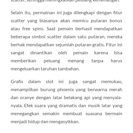
Selain itu, permainan ini juga dilengkapi dengan fitur
scatter yang biasanya akan memicu putaran bonus
atau free spins. Saat pemain berhasil mendapatkan
beberapa simbol scatter dalam satu putaran, mereka
berhak mendapatkan sejumlah putaran gratis. Fitur ini
sangat dinantikan oleh pemain karena bisa
memberikan peluang menang tanpa harus
mengeluarkan taruhan tambahan.
Grafis dalam slot ini juga sangat memukau,
menampilkan burung phoenix yang berwarna merah
dan oranye dengan latar belakang api yang menyala-
nyala. Efek suara yang dramatis dan musik latar yang
menegangkan semakin membuat suasana bermain
menjadi hidup dan mengasyikkan.