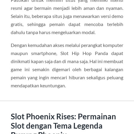
resmi agar bermain menjadi lebih aman dan nyaman.
Selain itu, beberapa situs juga menawarkan versi demo
gratis, sehingga pemain dapat mencoba terlebih
dahulu tanpa harus mengeluarkan modal.
Dengan kemudahan akses melalui perangkat komputer
maupun smartphone, Slot Hip Hop Panda dapat
dinikmati kapan saja dan di mana saja. Hal ini membuat
game ini semakin digemari oleh berbagai kalangan
pemain yang ingin mencari hiburan sekaligus peluang
mendapatkan keuntungan.
Slot Phoenix Rises: Permainan
Slot dengan Tema Legenda