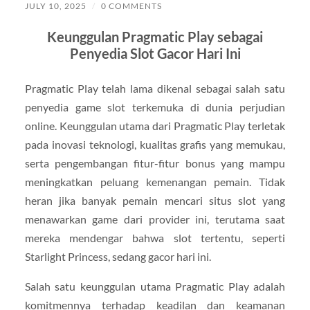
JULY 10, 2025
/
0 COMMENTS
Keunggulan Pragmatic Play sebagai
Penyedia Slot Gacor Hari Ini
Pragmatic Play telah lama dikenal sebagai salah satu
penyedia game slot terkemuka di dunia perjudian
online. Keunggulan utama dari Pragmatic Play terletak
pada inovasi teknologi, kualitas grafis yang memukau,
serta pengembangan fitur-fitur bonus yang mampu
meningkatkan peluang kemenangan pemain. Tidak
heran jika banyak pemain mencari situs slot yang
menawarkan game dari provider ini, terutama saat
mereka mendengar bahwa slot tertentu, seperti
Starlight Princess, sedang gacor hari ini.
Salah satu keunggulan utama Pragmatic Play adalah
komitmennya terhadap keadilan dan keamanan