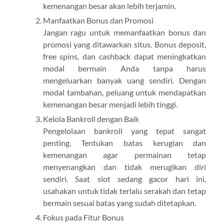
kemenangan besar akan lebih terjamin.
Manfaatkan Bonus dan Promosi
Jangan ragu untuk memanfaatkan bonus dan
promosi yang ditawarkan situs. Bonus deposit,
free spins, dan cashback dapat meningkatkan
modal bermain Anda tanpa harus
mengeluarkan banyak uang sendiri. Dengan
modal tambahan, peluang untuk mendapatkan
kemenangan besar menjadi lebih tinggi.
Kelola Bankroll dengan Baik
Pengelolaan bankroll yang tepat sangat
penting. Tentukan batas kerugian dan
kemenangan agar permainan tetap
menyenangkan dan tidak merugikan diri
sendiri. Saat slot sedang gacor hari ini,
usahakan untuk tidak terlalu serakah dan tetap
bermain sesuai batas yang sudah ditetapkan.
Fokus pada Fitur Bonus