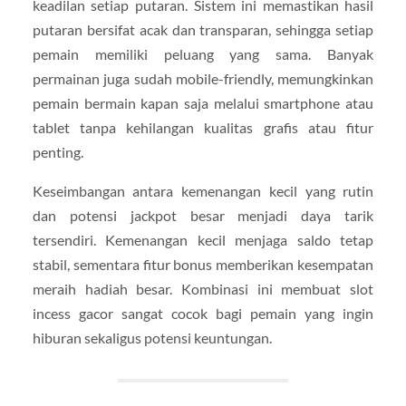
keadilan setiap putaran. Sistem ini memastikan hasil
putaran bersifat acak dan transparan, sehingga setiap
pemain memiliki peluang yang sama. Banyak
permainan juga sudah mobile-friendly, memungkinkan
pemain bermain kapan saja melalui smartphone atau
tablet tanpa kehilangan kualitas grafis atau fitur
penting.
Keseimbangan antara kemenangan kecil yang rutin
dan potensi jackpot besar menjadi daya tarik
tersendiri. Kemenangan kecil menjaga saldo tetap
stabil, sementara fitur bonus memberikan kesempatan
meraih hadiah besar. Kombinasi ini membuat slot
incess gacor sangat cocok bagi pemain yang ingin
hiburan sekaligus potensi keuntungan.