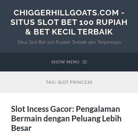
CHIGGERHILLGOATS.COM -
SITUS SLOT BET 100 RUPIAH
& BET KECIL TERBAIK
Situs Slot Bet 100 Rupiah Terbaik dan Terpercaya
SHOW MENU
TAG:
SLOT PRINCESS
Slot Incess Gacor: Pengalaman
Bermain dengan Peluang Lebih
Besar