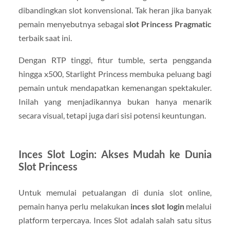
dibandingkan slot konvensional. Tak heran jika banyak
pemain menyebutnya sebagai
slot Princess Pragmatic
terbaik saat ini.
Dengan RTP tinggi, fitur tumble, serta pengganda
hingga x500, Starlight Princess membuka peluang bagi
pemain untuk mendapatkan kemenangan spektakuler.
Inilah yang menjadikannya bukan hanya menarik
secara visual, tetapi juga dari sisi potensi keuntungan.
Inces Slot Login: Akses Mudah ke Dunia
Slot Princess
Untuk memulai petualangan di dunia slot online,
pemain hanya perlu melakukan
inces slot login
melalui
platform terpercaya. Inces Slot adalah salah satu situs