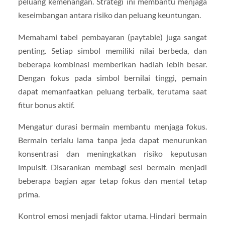
peluang kemenangan. Strategi ini membantu menjaga
keseimbangan antara risiko dan peluang keuntungan.
Memahami tabel pembayaran (paytable) juga sangat
penting. Setiap simbol memiliki nilai berbeda, dan
beberapa kombinasi memberikan hadiah lebih besar.
Dengan fokus pada simbol bernilai tinggi, pemain
dapat memanfaatkan peluang terbaik, terutama saat
fitur bonus aktif.
Mengatur durasi bermain membantu menjaga fokus.
Bermain terlalu lama tanpa jeda dapat menurunkan
konsentrasi dan meningkatkan risiko keputusan
impulsif. Disarankan membagi sesi bermain menjadi
beberapa bagian agar tetap fokus dan mental tetap
prima.
Kontrol emosi menjadi faktor utama. Hindari bermain