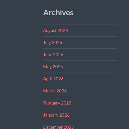
Archives
August 2026
July 2026
June 2026
May 2026
April 2026
March 2026
February 2026
January 2026
December 2025