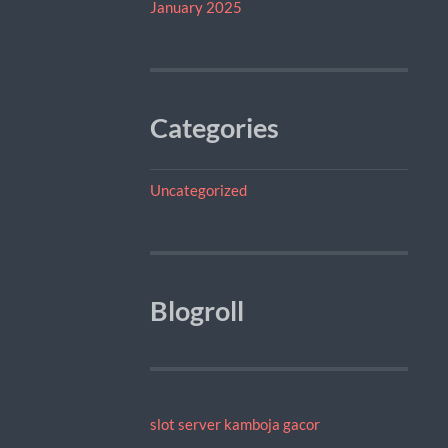
January 2025
Categories
Uncategorized
Blogroll
slot server kamboja gacor