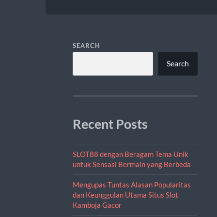
SEARCH
Search
Recent Posts
SLOT88 dengan Beragam Tema Unik
untuk Sensasi Bermain yang Berbeda
Mengupas Tuntas Alasan Popularitas
dan Keunggulan Utama Situs Slot
Kamboja Gacor