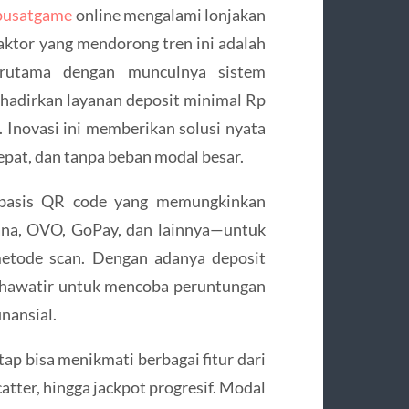
 pusatgame
online mengalami lonjakan
 faktor yang mendorong tren ini adalah
erutama dengan munculnya sistem
ghadirkan layanan deposit minimal Rp
. Inovasi ini memberikan solusi nyata
pat, dan tanpa beban modal besar.
rbasis QR code yang memungkinkan
ana, OVO, GoPay, dan lainnya—untuk
etode scan. Dengan adanya deposit
khawatir untuk mencoba peruntungan
nansial.
ap bisa menikmati berbagai fitur dari
atter, hingga jackpot progresif. Modal