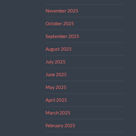
November 2025
October 2025
September 2025
August 2025
July 2025
June 2025
May 2025
April 2025
March 2025
February 2025