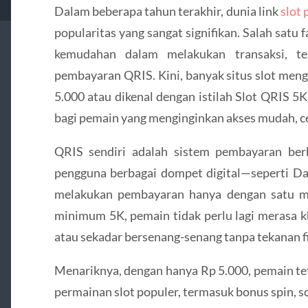
Dalam beberapa tahun terakhir, dunia link
slot
popularitas yang sangat signifikan. Salah satu
kemudahan dalam melakukan transaksi, t
pembayaran QRIS. Kini, banyak situs slot men
5.000 atau dikenal dengan istilah Slot QRIS 5K
bagi pemain yang menginginkan akses mudah, ce
QRIS sendiri adalah sistem pembayaran be
pengguna berbagai dompet digital—seperti D
melakukan pembayaran hanya dengan satu m
minimum 5K, pemain tidak perlu lagi merasa 
atau sekadar bersenang-senang tanpa tekanan fi
Menariknya, dengan hanya Rp 5.000, pemain tet
permainan slot populer, termasuk bonus spin, sc