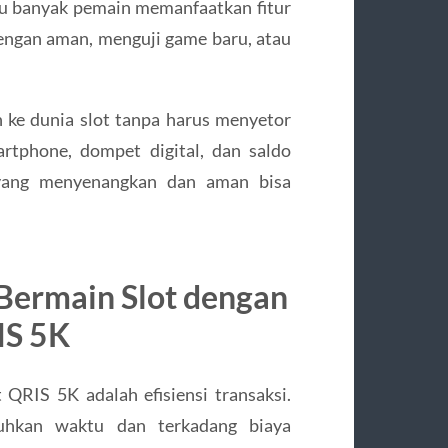
tru banyak pemain memanfaatkan fitur
dengan aman, menguji game baru, atau
un ke dunia slot tanpa harus menyetor
rtphone, dompet digital, dan saldo
 yang menyenangkan dan aman bisa
Bermain Slot dengan
IS 5K
 QRIS 5K adalah efisiensi transaksi.
uhkan waktu dan terkadang biaya