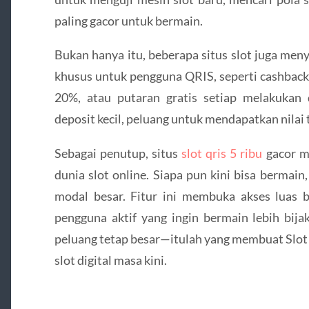
paling gacor untuk bermain.
Bukan hanya itu, beberapa situs slot juga men
khusus untuk pengguna QRIS, seperti cashback
20%, atau putaran gratis setiap melakukan
deposit kecil, peluang untuk mendapatkan nilai 
Sebagai penutup, situs
slot qris 5 ribu
gacor me
dunia slot online. Siapa pun kini bisa bermai
modal besar. Fitur ini membuka akses luas 
pengguna aktif yang ingin bermain lebih bijak
peluang tetap besar—itulah yang membuat Slot 
slot digital masa kini.