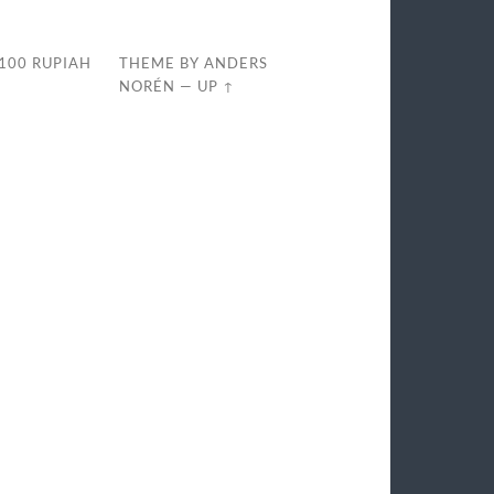
 100 RUPIAH
THEME BY
ANDERS
NORÉN
—
UP ↑