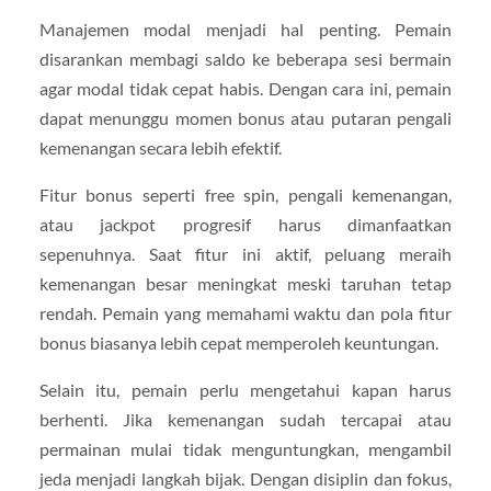
Manajemen modal menjadi hal penting. Pemain
disarankan membagi saldo ke beberapa sesi bermain
agar modal tidak cepat habis. Dengan cara ini, pemain
dapat menunggu momen bonus atau putaran pengali
kemenangan secara lebih efektif.
Fitur bonus seperti free spin, pengali kemenangan,
atau jackpot progresif harus dimanfaatkan
sepenuhnya. Saat fitur ini aktif, peluang meraih
kemenangan besar meningkat meski taruhan tetap
rendah. Pemain yang memahami waktu dan pola fitur
bonus biasanya lebih cepat memperoleh keuntungan.
Selain itu, pemain perlu mengetahui kapan harus
berhenti. Jika kemenangan sudah tercapai atau
permainan mulai tidak menguntungkan, mengambil
jeda menjadi langkah bijak. Dengan disiplin dan fokus,