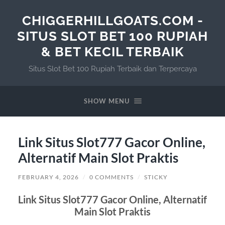
CHIGGERHILLGOATS.COM -
SITUS SLOT BET 100 RUPIAH
& BET KECIL TERBAIK
Situs Slot Bet 100 Rupiah Terbaik dan Terpercaya
SHOW MENU
Link Situs Slot777 Gacor Online,
Alternatif Main Slot Praktis
FEBRUARY 4, 2026
/
0 COMMENTS
/
STICKY
Link Situs Slot777 Gacor Online, Alternatif
Main Slot Praktis