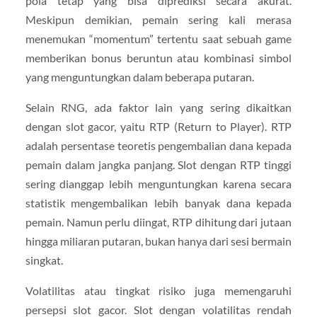
pola tetap yang bisa diprediksi secara akurat.
Meskipun demikian, pemain sering kali merasa
menemukan “momentum” tertentu saat sebuah game
memberikan bonus beruntun atau kombinasi simbol
yang menguntungkan dalam beberapa putaran.
Selain RNG, ada faktor lain yang sering dikaitkan
dengan slot gacor, yaitu RTP (Return to Player). RTP
adalah persentase teoretis pengembalian dana kepada
pemain dalam jangka panjang. Slot dengan RTP tinggi
sering dianggap lebih menguntungkan karena secara
statistik mengembalikan lebih banyak dana kepada
pemain. Namun perlu diingat, RTP dihitung dari jutaan
hingga miliaran putaran, bukan hanya dari sesi bermain
singkat.
Volatilitas atau tingkat risiko juga memengaruhi
persepsi slot gacor. Slot dengan volatilitas rendah