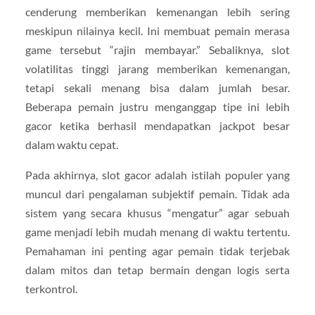
cenderung memberikan kemenangan lebih sering
meskipun nilainya kecil. Ini membuat pemain merasa
game tersebut “rajin membayar.” Sebaliknya, slot
volatilitas tinggi jarang memberikan kemenangan,
tetapi sekali menang bisa dalam jumlah besar.
Beberapa pemain justru menganggap tipe ini lebih
gacor ketika berhasil mendapatkan jackpot besar
dalam waktu cepat.
Pada akhirnya, slot gacor adalah istilah populer yang
muncul dari pengalaman subjektif pemain. Tidak ada
sistem yang secara khusus “mengatur” agar sebuah
game menjadi lebih mudah menang di waktu tertentu.
Pemahaman ini penting agar pemain tidak terjebak
dalam mitos dan tetap bermain dengan logis serta
terkontrol.