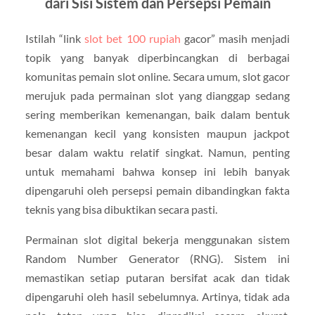
dari Sisi Sistem dan Persepsi Pemain
Istilah “link
slot bet 100 rupiah
gacor” masih menjadi
topik yang banyak diperbincangkan di berbagai
komunitas pemain slot online. Secara umum, slot gacor
merujuk pada permainan slot yang dianggap sedang
sering memberikan kemenangan, baik dalam bentuk
kemenangan kecil yang konsisten maupun jackpot
besar dalam waktu relatif singkat. Namun, penting
untuk memahami bahwa konsep ini lebih banyak
dipengaruhi oleh persepsi pemain dibandingkan fakta
teknis yang bisa dibuktikan secara pasti.
Permainan slot digital bekerja menggunakan sistem
Random Number Generator (RNG). Sistem ini
memastikan setiap putaran bersifat acak dan tidak
dipengaruhi oleh hasil sebelumnya. Artinya, tidak ada