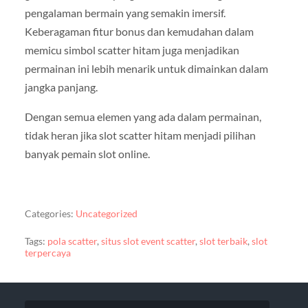
pengalaman bermain yang semakin imersif.
Keberagaman fitur bonus dan kemudahan dalam
memicu simbol scatter hitam juga menjadikan
permainan ini lebih menarik untuk dimainkan dalam
jangka panjang.
Dengan semua elemen yang ada dalam permainan,
tidak heran jika slot scatter hitam menjadi pilihan
banyak pemain slot online.
Categories:
Uncategorized
Tags:
pola scatter
,
situs slot event scatter
,
slot terbaik
,
slot
terpercaya