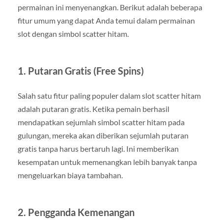
permainan ini menyenangkan. Berikut adalah beberapa
fitur umum yang dapat Anda temui dalam permainan
slot dengan simbol scatter hitam.
1.
Putaran Gratis (Free Spins)
Salah satu fitur paling populer dalam slot scatter hitam
adalah putaran gratis. Ketika pemain berhasil
mendapatkan sejumlah simbol scatter hitam pada
gulungan, mereka akan diberikan sejumlah putaran
gratis tanpa harus bertaruh lagi. Ini memberikan
kesempatan untuk memenangkan lebih banyak tanpa
mengeluarkan biaya tambahan.
2.
Pengganda Kemenangan