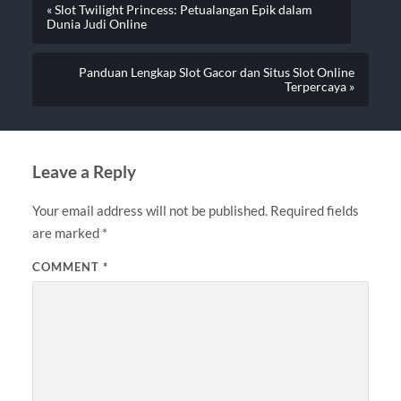
« Slot Twilight Princess: Petualangan Epik dalam
Dunia Judi Online
Panduan Lengkap Slot Gacor dan Situs Slot Online
Terpercaya »
Leave a Reply
Your email address will not be published.
Required fields
are marked
*
COMMENT
*