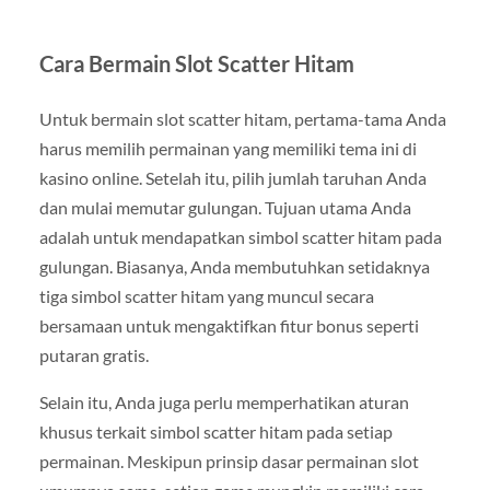
Cara Bermain Slot Scatter Hitam
Untuk bermain slot scatter hitam, pertama-tama Anda
harus memilih permainan yang memiliki tema ini di
kasino online. Setelah itu, pilih jumlah taruhan Anda
dan mulai memutar gulungan. Tujuan utama Anda
adalah untuk mendapatkan simbol scatter hitam pada
gulungan. Biasanya, Anda membutuhkan setidaknya
tiga simbol scatter hitam yang muncul secara
bersamaan untuk mengaktifkan fitur bonus seperti
putaran gratis.
Selain itu, Anda juga perlu memperhatikan aturan
khusus terkait simbol scatter hitam pada setiap
permainan. Meskipun prinsip dasar permainan slot