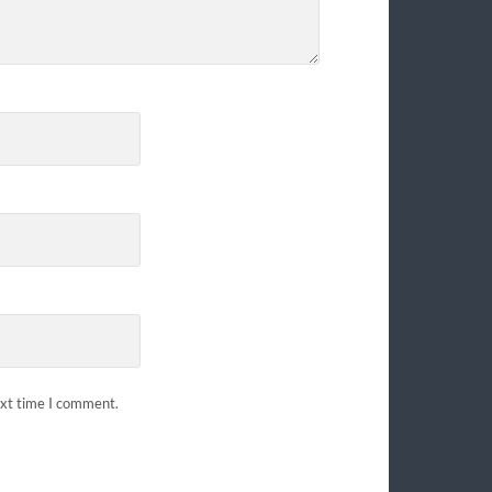
ext time I comment.