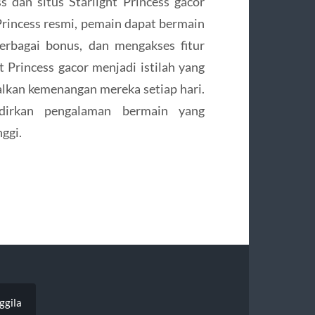
ss dan situs Starlight Princess gacor
Princess resmi, pemain dapat bermain
erbagai bonus, dan mengakses fitur
ht Princess gacor menjadi istilah yang
lkan kemenangan mereka setiap hari.
adirkan pengalaman bermain yang
ggi.
ggila