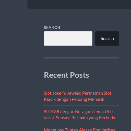
SEARCH
Search
Recent Posts
Slot Joker’s Jewels: Permainan Slot
Klasik dengan Peluang Menarik
SLOT88 dengan Beragam Tema Unik
untuk Sensasi Bermain yang Berbeda
Mengupas Tuntas Alasan Popularitas