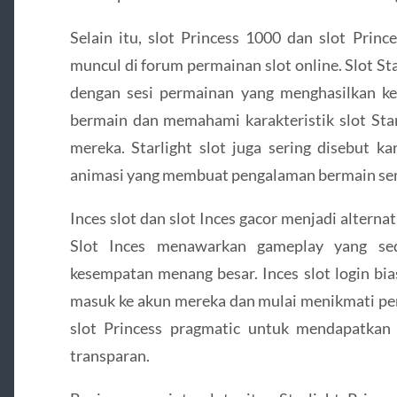
Selain itu, slot Princess 1000 dan slot Princ
muncul di forum permainan slot online. Slot Sta
dengan sesi permainan yang menghasilkan k
bermain dan memahami karakteristik slot Sta
mereka. Starlight slot juga sering disebut k
animasi yang membuat pengalaman bermain s
Inces slot dan slot Inces gacor menjadi alternat
Slot Inces menawarkan gameplay yang se
kesempatan menang besar. Inces slot login bi
masuk ke akun mereka dan mulai menikmati pe
slot Princess pragmatic untuk mendapatkan
transparan.