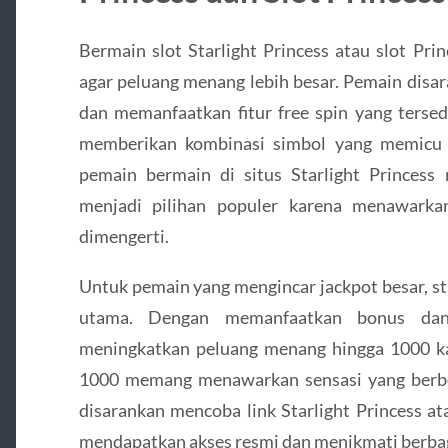
Bermain slot Starlight Princess atau slot P
agar peluang menang lebih besar. Pemain dis
dan memanfaatkan fitur free spin yang tersedia
memberikan kombinasi simbol yang memicu 
pemain bermain di situs Starlight Princess 
menjadi pilihan populer karena menawark
dimengerti.
Untuk pemain yang mengincar jackpot besar, st
utama. Dengan memanfaatkan bonus dan f
meningkatkan peluang menang hingga 1000 kali
1000 memang menawarkan sensasi yang berbe
disarankan mencoba link Starlight Princess ata
mendapatkan akses resmi dan menikmati berba