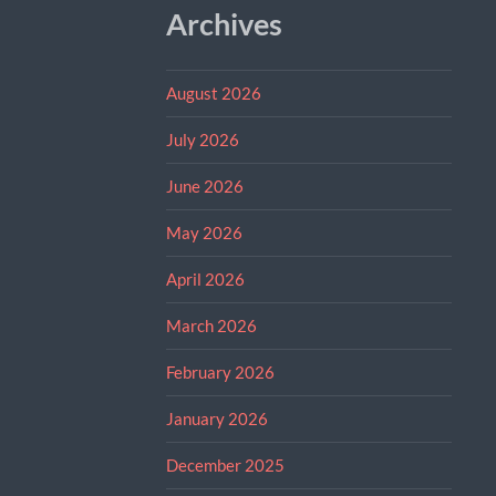
Archives
August 2026
July 2026
June 2026
May 2026
April 2026
March 2026
February 2026
January 2026
December 2025