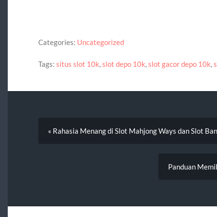
Categories:
Uncategorized
Tags:
situs slot 10k
,
slot depo 10k
,
slot gacor depo 10k
,
s
« Rahasia Menang di Slot Mahjong Ways dan Slot Banj
Panduan Memili