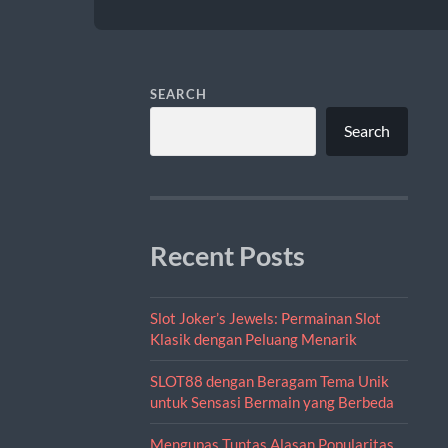
SEARCH
Search
Recent Posts
Slot Joker’s Jewels: Permainan Slot
Klasik dengan Peluang Menarik
SLOT88 dengan Beragam Tema Unik
untuk Sensasi Bermain yang Berbeda
Mengupas Tuntas Alasan Popularitas