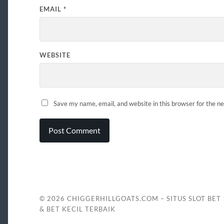
EMAIL
*
WEBSITE
Save my name, email, and website in this browser for the n
© 2026
CHIGGERHILLGOATS.COM – SITUS SLOT BET
& BET KECIL TERBAIK