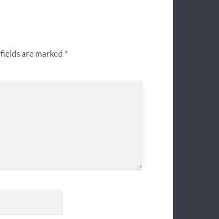
fields are marked
*