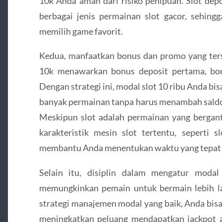
10k Anda aman dari risiko penipuan. Slot dep
berbagai jenis permainan slot gacor, sehing
memilih game favorit.
Kedua, manfaatkan bonus dan promo yang terse
10k menawarkan bonus deposit pertama, bonus
Dengan strategi ini, modal slot 10 ribu Anda b
banyak permainan tanpa harus menambah saldo.
Meskipun slot adalah permainan yang bergan
karakteristik mesin slot tertentu, seperti 
membantu Anda menentukan waktu yang tepat 
Selain itu, disiplin dalam mengatur moda
memungkinkan pemain untuk bermain lebih l
strategi manajemen modal yang baik, Anda bisa
meningkatkan peluang mendapatkan jackpot a