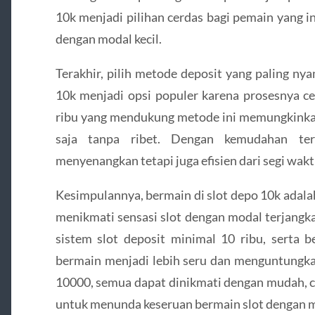
10k menjadi pilihan cerdas bagi pemain yang 
dengan modal kecil.
Terakhir, pilih metode deposit yang paling ny
10k menjadi opsi populer karena prosesnya cep
ribu yang mendukung metode ini memungkinka
saja tanpa ribet. Dengan kemudahan ter
menyenangkan tetapi juga efisien dari segi wakt
Kesimpulannya, bermain di slot depo 10k adalah
menikmati sensasi slot dengan modal terjangka
sistem slot deposit minimal 10 ribu, serta 
bermain menjadi lebih seru dan menguntungkan.
10000, semua dapat dinikmati dengan mudah, ce
untuk menunda keseruan bermain slot dengan m