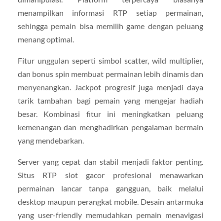
menampilkan informasi RTP setiap permainan,
sehingga pemain bisa memilih game dengan peluang
menang optimal.
Fitur unggulan seperti simbol scatter, wild multiplier,
dan bonus spin membuat permainan lebih dinamis dan
menyenangkan. Jackpot progresif juga menjadi daya
tarik tambahan bagi pemain yang mengejar hadiah
besar. Kombinasi fitur ini meningkatkan peluang
kemenangan dan menghadirkan pengalaman bermain
yang mendebarkan.
Server yang cepat dan stabil menjadi faktor penting.
Situs RTP slot gacor profesional menawarkan
permainan lancar tanpa gangguan, baik melalui
desktop maupun perangkat mobile. Desain antarmuka
yang user-friendly memudahkan pemain menavigasi