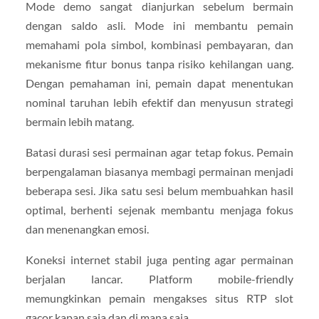
Mode demo sangat dianjurkan sebelum bermain
dengan saldo asli. Mode ini membantu pemain
memahami pola simbol, kombinasi pembayaran, dan
mekanisme fitur bonus tanpa risiko kehilangan uang.
Dengan pemahaman ini, pemain dapat menentukan
nominal taruhan lebih efektif dan menyusun strategi
bermain lebih matang.
Batasi durasi sesi permainan agar tetap fokus. Pemain
berpengalaman biasanya membagi permainan menjadi
beberapa sesi. Jika satu sesi belum membuahkan hasil
optimal, berhenti sejenak membantu menjaga fokus
dan menenangkan emosi.
Koneksi internet stabil juga penting agar permainan
berjalan lancar. Platform mobile-friendly
memungkinkan pemain mengakses situs RTP slot
gacor kapan saja dan di mana saja.