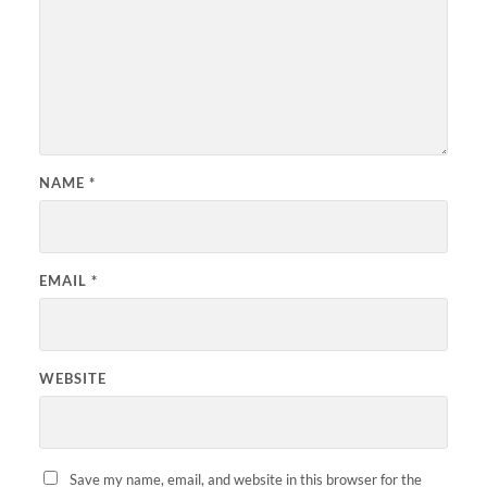
NAME
*
EMAIL
*
WEBSITE
Save my name, email, and website in this browser for the