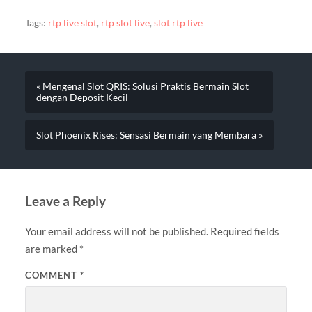
Tags:
rtp live slot
,
rtp slot live
,
slot rtp live
« Mengenal Slot QRIS: Solusi Praktis Bermain Slot
dengan Deposit Kecil
Slot Phoenix Rises: Sensasi Bermain yang Membara »
Leave a Reply
Your email address will not be published.
Required fields
are marked
*
COMMENT
*