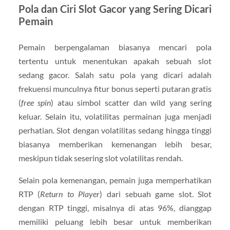
Pola dan Ciri Slot Gacor yang Sering Dicari
Pemain
Pemain berpengalaman biasanya mencari pola
tertentu untuk menentukan apakah sebuah slot
sedang gacor. Salah satu pola yang dicari adalah
frekuensi munculnya fitur bonus seperti putaran gratis
(
free spin
) atau simbol scatter dan wild yang sering
keluar. Selain itu, volatilitas permainan juga menjadi
perhatian. Slot dengan volatilitas sedang hingga tinggi
biasanya memberikan kemenangan lebih besar,
meskipun tidak sesering slot volatilitas rendah.
Selain pola kemenangan, pemain juga memperhatikan
RTP (
Return to Player
) dari sebuah game slot. Slot
dengan RTP tinggi, misalnya di atas 96%, dianggap
memiliki peluang lebih besar untuk memberikan