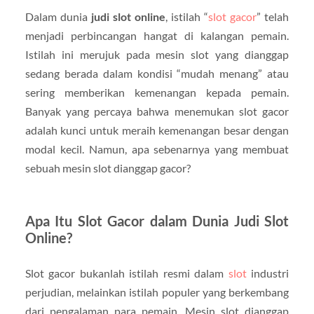
Dalam dunia
judi slot online
, istilah “
slot gacor
” telah
menjadi perbincangan hangat di kalangan pemain.
Istilah ini merujuk pada mesin slot yang dianggap
sedang berada dalam kondisi “mudah menang” atau
sering memberikan kemenangan kepada pemain.
Banyak yang percaya bahwa menemukan slot gacor
adalah kunci untuk meraih kemenangan besar dengan
modal kecil. Namun, apa sebenarnya yang membuat
sebuah mesin slot dianggap gacor?
Apa Itu Slot Gacor dalam Dunia Judi Slot
Online?
Slot gacor bukanlah istilah resmi dalam
slot
industri
perjudian, melainkan istilah populer yang berkembang
dari pengalaman para pemain. Mesin slot dianggap