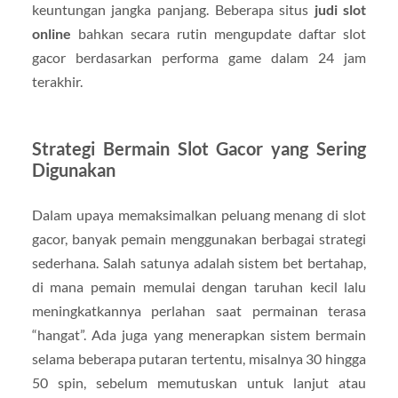
keuntungan jangka panjang. Beberapa situs
judi slot
online
bahkan secara rutin mengupdate daftar slot
gacor berdasarkan performa game dalam 24 jam
terakhir.
Strategi Bermain Slot Gacor yang Sering
Digunakan
Dalam upaya memaksimalkan peluang menang di slot
gacor, banyak pemain menggunakan berbagai strategi
sederhana. Salah satunya adalah sistem bet bertahap,
di mana pemain memulai dengan taruhan kecil lalu
meningkatkannya perlahan saat permainan terasa
“hangat”. Ada juga yang menerapkan sistem bermain
selama beberapa putaran tertentu, misalnya 30 hingga
50 spin, sebelum memutuskan untuk lanjut atau