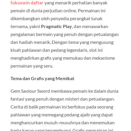
fokuswin daftar
yang menarik perhatian banyak
pemain di dunia perjudian online. Permainan ini
dikembangkan oleh penyedia perangkat lunak
ternama, yakni
Pragmatic Play
, dan menawarkan
pengalaman bermain yang penuh dengan petualangan
dan hadiah menarik. Dengan tema yang mengusung
kisah pahlawan dan pedang legendaris, slot ini
menghadirkan grafis yang memukau dan mekanisme
permainan yang seru.
Tema dan Grafis yang Memikat
Gem Saviour Sword membawa pemain ke dalam dunia
fantasi yang penuh dengan misteri dan petualangan.
Cerita di balik permainan ini berfokus pada seorang
pahlawan yang memegang pedang ajaib yang dapat
menghancurkan musuh-musuhnya dan menemukan
harta karun yang tersembunyi. Grafis permainan ini