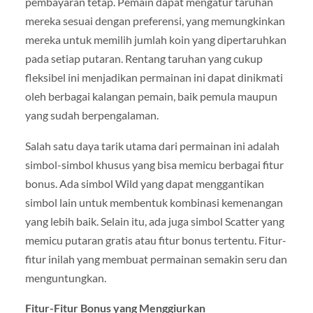
pembayaran tetap. Pemain dapat mengatur taruhan
mereka sesuai dengan preferensi, yang memungkinkan
mereka untuk memilih jumlah koin yang dipertaruhkan
pada setiap putaran. Rentang taruhan yang cukup
fleksibel ini menjadikan permainan ini dapat dinikmati
oleh berbagai kalangan pemain, baik pemula maupun
yang sudah berpengalaman.
Salah satu daya tarik utama dari permainan ini adalah
simbol-simbol khusus yang bisa memicu berbagai fitur
bonus. Ada simbol Wild yang dapat menggantikan
simbol lain untuk membentuk kombinasi kemenangan
yang lebih baik. Selain itu, ada juga simbol Scatter yang
memicu putaran gratis atau fitur bonus tertentu. Fitur-
fitur inilah yang membuat permainan semakin seru dan
menguntungkan.
Fitur-Fitur Bonus yang Menggiurkan