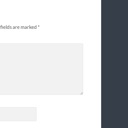
fields are marked
*