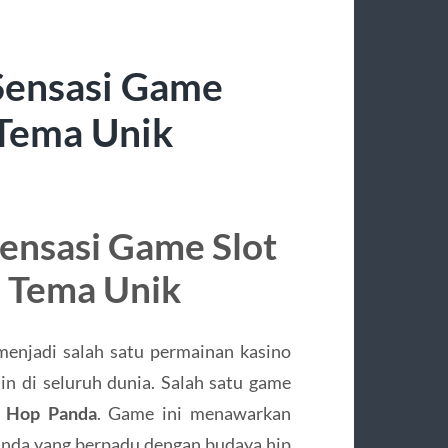
 Sensasi Game
Tema Unik
Sensasi Game Slot
 Tema Unik
menjadi salah satu permainan kasino
in di seluruh dunia. Salah satu game
p Hop Panda
. Game ini menawarkan
nda yang berpadu dengan budaya hip