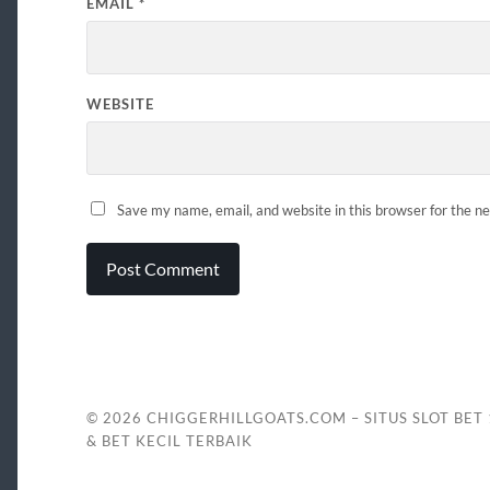
EMAIL
*
WEBSITE
Save my name, email, and website in this browser for the n
© 2026
CHIGGERHILLGOATS.COM – SITUS SLOT BET
& BET KECIL TERBAIK