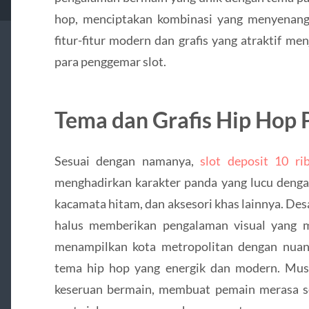
hop, menciptakan kombinasi yang menyenangka
fitur-fitur modern dan grafis yang atraktif me
para penggemar slot.
Tema dan Grafis Hip Hop 
Sesuai dengan namanya,
slot deposit 10 r
menghadirkan karakter panda yang lucu dengan
kacamata hitam, dan aksesori khas lainnya. Des
halus memberikan pengalaman visual yang 
menampilkan kota metropolitan dengan nuans
tema hip hop yang energik dan modern. Mus
keseruan bermain, membuat pemain merasa s