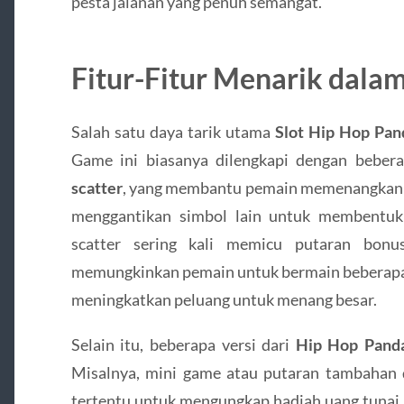
pesta jalanan yang penuh semangat.
Fitur-Fitur Menarik dala
Salah satu daya tarik utama
Slot Hip Hop Pan
Game ini biasanya dilengkapi dengan bebera
scatter
, yang membantu pemain memenangkan ha
menggantikan simbol lain untuk membentuk
scatter sering kali memicu putaran bonus
memungkinkan pemain untuk bermain beberapa 
meningkatkan peluang untuk menang besar.
Selain itu, beberapa versi dari
Hip Hop Pand
Misalnya, mini game atau putaran tambahan
tertentu untuk mengungkap hadiah uang tunai 