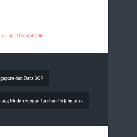
itus slot 10k
,
slot 10k
ingapore dan Data SGP
nang Mudah dengan Taruhan Terjangkau »