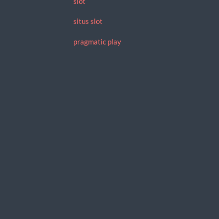
slot
situs slot
pragmatic play