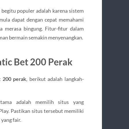
y
begitu
populer
adalah
karena
sistem
mula
dapat
dengan
cepat
memahami
pa
merasa
bingung.
Fitur-
fitur
dalam
aman
bermain
semakin
menyenangkan.
tic
Bet
200
Perak
t
200
perak
,
berikut
adalah
langkah-
rtama
adalah
memilih
situs
yang
Play.
Pastikan
situs
tersebut
memiliki
n
yang
fair.