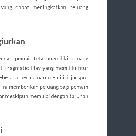
a
yang
dapat
meningkatkan
peluang
iurkan
endah,
pemain
tetap
memiliki
peluang
ot
Pragmatic
Play
yang
memiliki
fitur
eberapa
permainan
memiliki
jackpot
.
Ini
memberikan
peluang
bagi
pemain
ar
meskipun
memulai
dengan
taruhan
i