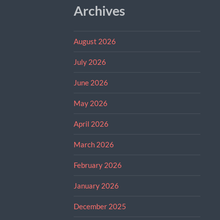
Archives
August 2026
July 2026
June 2026
May 2026
April 2026
March 2026
February 2026
January 2026
December 2025