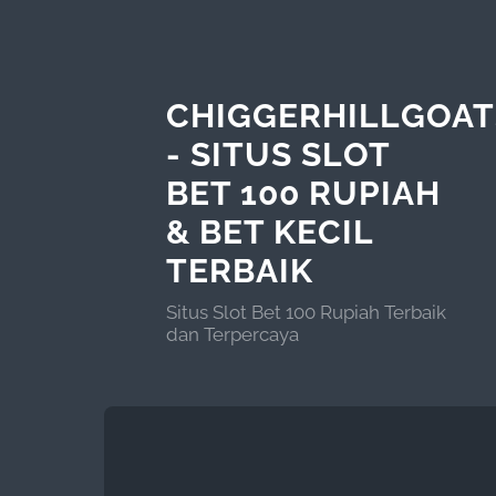
CHIGGERHILLGOAT
- SITUS SLOT
BET 100 RUPIAH
& BET KECIL
TERBAIK
Situs Slot Bet 100 Rupiah Terbaik
dan Terpercaya