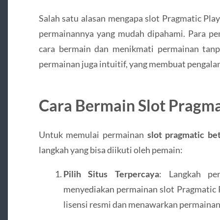
Salah
satu
alasan
mengapa
slot
Pragmatic
Pla
permainannya
yang
mudah
dipahami.
Para
pe
cara
bermain
dan
menikmati
permainan
tan
permainan
juga
intuitif,
yang
membuat
pengal
Cara
Bermain
Slot
Pragma
Untuk
memulai
permainan
slot
pragmatic
be
langkah
yang
bisa
diikuti
oleh
pemain:
Pilih
Situs
Terpercaya
:
Langkah
pe
menyediakan
permainan
slot
Pragmatic
lisensi
resmi
dan
menawarkan
permaina