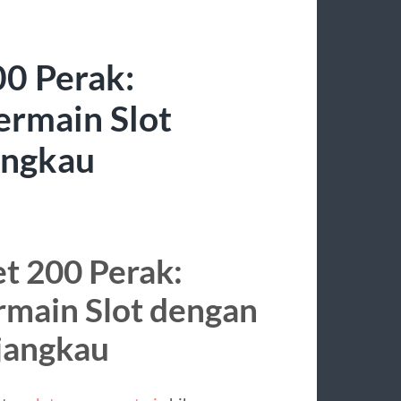
00 Perak:
ermain Slot
angkau
et
200
Perak:
rmain
Slot
dengan
jangkau