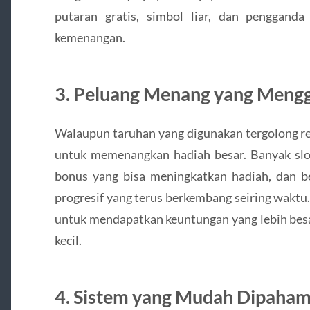
putaran
gratis,
simbol
liar,
dan
penggand
kemenangan.
3.
Peluang
Menang
yang
Mengg
Walaupun
taruhan
yang
digunakan
tergolong
r
untuk
memenangkan
hadiah
besar.
Banyak
sl
bonus
yang
bisa
meningkatkan
hadiah,
dan
b
progresif
yang
terus
berkembang
seiring
waktu
untuk
mendapatkan
keuntungan
yang
lebih
bes
kecil.
4.
Sistem
yang
Mudah
Dipaham