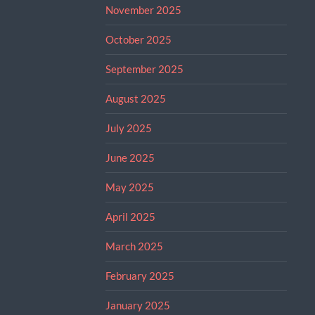
November 2025
October 2025
September 2025
August 2025
July 2025
June 2025
May 2025
April 2025
March 2025
February 2025
January 2025