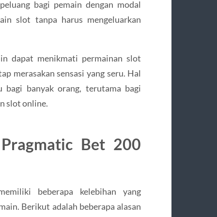
n
peluang
bagi
pemain
dengan
modal
main
slot
tanpa
harus
mengeluarkan
ain
dapat
menikmati
permainan
slot
tap
merasakan
sensasi
yang
seru.
Hal
au
bagi
banyak
orang,
terutama
bagi
in
slot
online.
t
Pragmatic
Bet
200
memiliki
beberapa
kelebihan
yang
main.
Berikut
adalah
beberapa
alasan