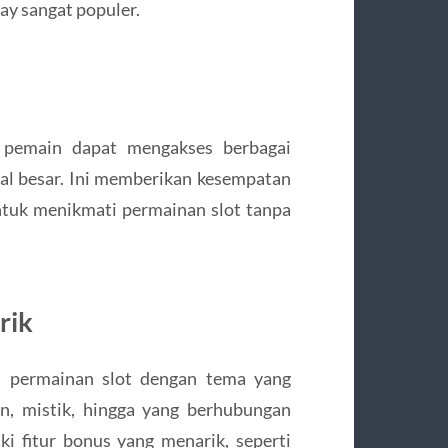
lay
sangat
populer.
,
pemain
dapat
mengakses
berbagai
al
besar.
Ini
memberikan
kesempatan
ntuk
menikmati
permainan
slot
tanpa
rik
an
permainan
slot
dengan
tema
yang
an,
mistik,
hingga
yang
berhubungan
iki
fitur
bonus
yang
menarik,
seperti