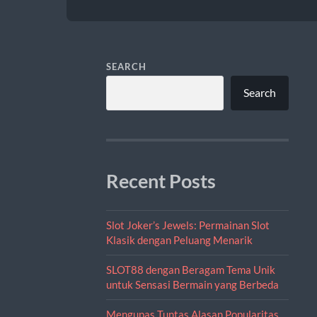
SEARCH
Search
Recent Posts
Slot Joker’s Jewels: Permainan Slot
Klasik dengan Peluang Menarik
SLOT88 dengan Beragam Tema Unik
untuk Sensasi Bermain yang Berbeda
Mengupas Tuntas Alasan Popularitas