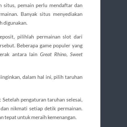
ih
situs,
pemain
perlu
mendaftar
dan
rmainan.
Banyak
situs
menyediakan
ah
digunakan.
eposit,
pilihlah
permainan
slot
dari
rsebut.
Beberapa
game
populer
yang
perak
antara
lain
Great
Rhino
,
Sweet
iinginkan,
dalam
hal
ini,
pilih
taruhan
:
Setelah
pengaturan
taruhan
selesai,
n
dan
nikmati
setiap
detik
permainan.
an
tepat
untuk
meraih
kemenangan.