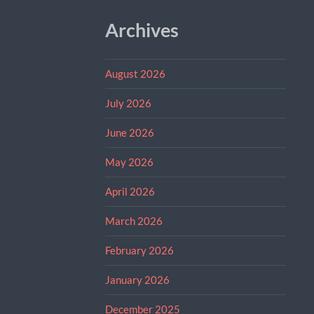
Archives
August 2026
July 2026
June 2026
May 2026
April 2026
March 2026
February 2026
January 2026
December 2025