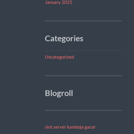
January 2025
Categories
Uncategorized
Blogroll
slot server kamboja gacor