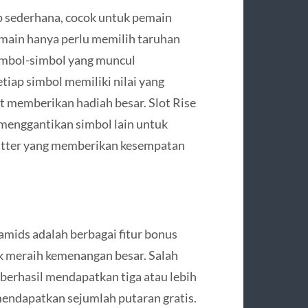
p sederhana, cocok untuk pemain
ain hanya perlu memilih taruhan
imbol-simbol yang muncul
ap simbol memiliki nilai yang
t memberikan hadiah besar. Slot Rise
t menggantikan simbol lain untuk
catter yang memberikan kesempatan
ramids adalah berbagai fitur bonus
 meraih kemenangan besar. Salah
n berhasil mendapatkan tiga atau lebih
mendapatkan sejumlah putaran gratis.