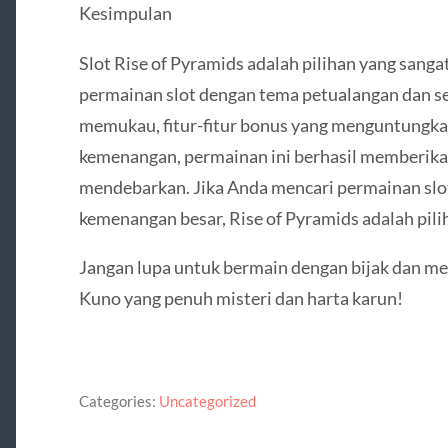
Kesimpulan
Slot Rise of Pyramids adalah pilihan yang sang
permainan slot dengan tema petualangan dan se
memukau, fitur-fitur bonus yang menguntungkan
kemenangan, permainan ini berhasil memberika
mendebarkan. Jika Anda mencari permainan slo
kemenangan besar, Rise of Pyramids adalah pili
Jangan lupa untuk bermain dengan bijak dan m
Kuno yang penuh misteri dan harta karun!
Categories:
Uncategorized