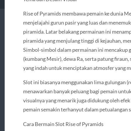
Rise of Pyramids membawa pemain ke dunia Me
menjelajahi gurun pasir yang luas dan menemuk
piramida. Latar belakang permainan ini menam
piramida yang menjulang tinggi di kejauhan, m
Simbol-simbol dalam permainan ini mencakup g
(kumbang Mesir), dewa Ra, serta patung firaun,
yang indah untuk menciptakan atmosfer yang 
Slot ini biasanya menggunakan lima gulungan (re
menawarkan banyak peluang bagi pemain untuk
visualnya yang menarik juga didukung oleh efe
pemain semakin terhanyut dalam petualangan se
Cara Bermain Slot Rise of Pyramids