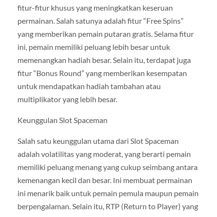
fitur-fitur khusus yang meningkatkan keseruan
permainan. Salah satunya adalah fitur “Free Spins”
yang memberikan pemain putaran gratis. Selama fitur
ini, pemain memiliki peluang lebih besar untuk
memenangkan hadiah besar. Selain itu, terdapat juga
fitur “Bonus Round” yang memberikan kesempatan
untuk mendapatkan hadiah tambahan atau
multiplikator yang lebih besar.
Keunggulan Slot Spaceman
Salah satu keunggulan utama dari Slot Spaceman
adalah volatilitas yang moderat, yang berarti pemain
memiliki peluang menang yang cukup seimbang antara
kemenangan kecil dan besar. Ini membuat permainan
ini menarik baik untuk pemain pemula maupun pemain
berpengalaman. Selain itu, RTP (Return to Player) yang