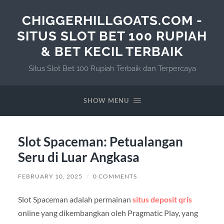
CHIGGERHILLGOATS.COM -
SITUS SLOT BET 100 RUPIAH
& BET KECIL TERBAIK
Situs Slot Bet 100 Rupiah Terbaik dan Terpercaya
SHOW MENU
Slot Spaceman: Petualangan
Seru di Luar Angkasa
FEBRUARY 10, 2025
/
0 COMMENTS
Slot Spaceman adalah permainan
situs deposit qris
online yang dikembangkan oleh Pragmatic Play, yang