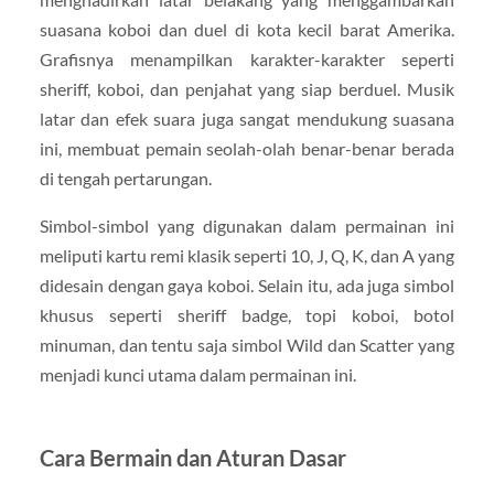
suasana koboi dan duel di kota kecil barat Amerika.
Grafisnya menampilkan karakter-karakter seperti
sheriff, koboi, dan penjahat yang siap berduel. Musik
latar dan efek suara juga sangat mendukung suasana
ini, membuat pemain seolah-olah benar-benar berada
di tengah pertarungan.
Simbol-simbol yang digunakan dalam permainan ini
meliputi kartu remi klasik seperti 10, J, Q, K, dan A yang
didesain dengan gaya koboi. Selain itu, ada juga simbol
khusus seperti sheriff badge, topi koboi, botol
minuman, dan tentu saja simbol Wild dan Scatter yang
menjadi kunci utama dalam permainan ini.
Cara Bermain dan Aturan Dasar