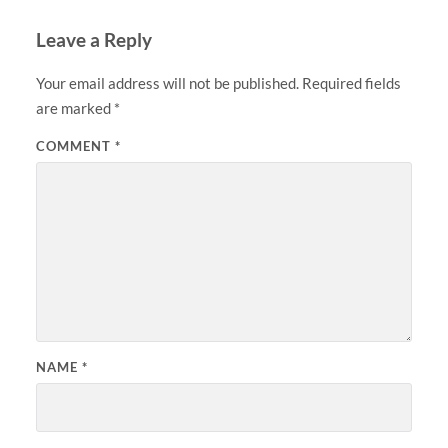
Leave a Reply
Your email address will not be published.
Required fields
are marked
*
COMMENT
*
NAME
*