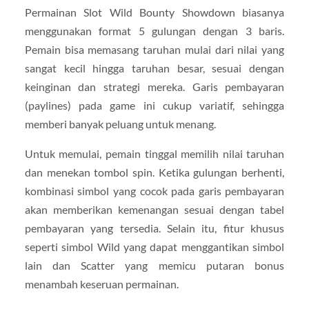
Permainan Slot Wild Bounty Showdown biasanya
menggunakan format 5 gulungan dengan 3 baris.
Pemain bisa memasang taruhan mulai dari nilai yang
sangat kecil hingga taruhan besar, sesuai dengan
keinginan dan strategi mereka. Garis pembayaran
(paylines) pada game ini cukup variatif, sehingga
memberi banyak peluang untuk menang.
Untuk memulai, pemain tinggal memilih nilai taruhan
dan menekan tombol spin. Ketika gulungan berhenti,
kombinasi simbol yang cocok pada garis pembayaran
akan memberikan kemenangan sesuai dengan tabel
pembayaran yang tersedia. Selain itu, fitur khusus
seperti simbol Wild yang dapat menggantikan simbol
lain dan Scatter yang memicu putaran bonus
menambah keseruan permainan.