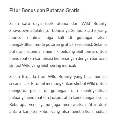
Fitur Bonus dan Putaran Gratis
Salah satu daya tarik utama dari Wild Bounty
Showdown adalah fitur bonusnya. Simbol Scatter yang
muncul minimal tiga kali di gulungan akan
mengaktifkan mode putaran gratis (free spins). Selama
putaran ini, pemain memiliki peluang lebih besar untuk
mendapatkan kombinasi kemenangan dengan bantuan
simbol Wild yang lebih sering muncul.
Selain itu, ada fitur Wild Bounty yang bisa muncul
secara acak. Fitur ini memungkinkan simbol Wild untuk
mengunci posisi di gulungan dan meningkatkan
peluang mendapatkan jackpot atau kemenangan besar.
Beberapa versi game juga menawarkan fitur duel
antara karakter koboi yang bisa memberikan hadiah