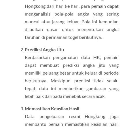
Hongkong dari hari ke hari, para pemain dapat
menganalisis pola-pola angka yang sering
muncul atau jarang keluar. Pola ini kemudian
dijadikan dasar untuk menentukan angka
taruhan di permainan togel berikutnya.
Prediksi Angka Jitu
Berdasarkan pengamatan data HK, pemain
dapat membuat prediksi angka jitu yang
memiliki peluang besar untuk keluar di periode
berikutnya. Meskipun prediksi tidak selalu
tepat, data ini memberikan gambaran yang
lebih baik daripada menebak secara acak.
Memastikan Keaslian Hasil
Data pengeluaran resmi Hongkong juga
membantu pemain memastikan keaslian hasil