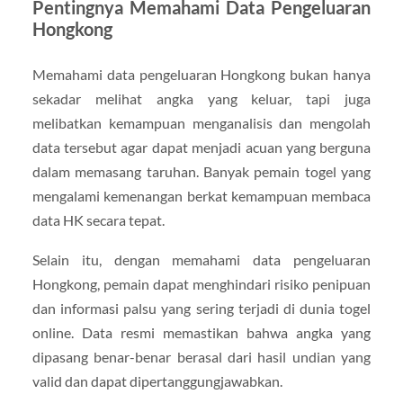
Pentingnya Memahami Data Pengeluaran
Hongkong
Memahami data pengeluaran Hongkong bukan hanya
sekadar melihat angka yang keluar, tapi juga
melibatkan kemampuan menganalisis dan mengolah
data tersebut agar dapat menjadi acuan yang berguna
dalam memasang taruhan. Banyak pemain togel yang
mengalami kemenangan berkat kemampuan membaca
data HK secara tepat.
Selain itu, dengan memahami data pengeluaran
Hongkong, pemain dapat menghindari risiko penipuan
dan informasi palsu yang sering terjadi di dunia togel
online. Data resmi memastikan bahwa angka yang
dipasang benar-benar berasal dari hasil undian yang
valid dan dapat dipertanggungjawabkan.