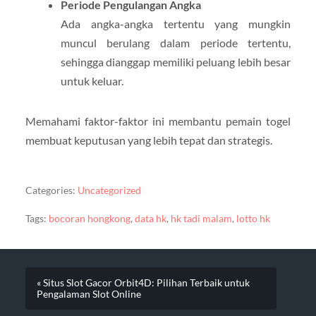
Periode Pengulangan Angka
Ada angka-angka tertentu yang mungkin
muncul berulang dalam periode tertentu,
sehingga dianggap memiliki peluang lebih besar
untuk keluar.
Memahami faktor-faktor ini membantu pemain togel
membuat keputusan yang lebih tepat dan strategis.
Categories:
Uncategorized
Tags:
bocoran hongkong
,
data hk
,
hk tadi malam
,
lotto hk
« Situs Slot Gacor Orbit4D: Pilihan Terbaik untuk
Pengalaman Slot Online