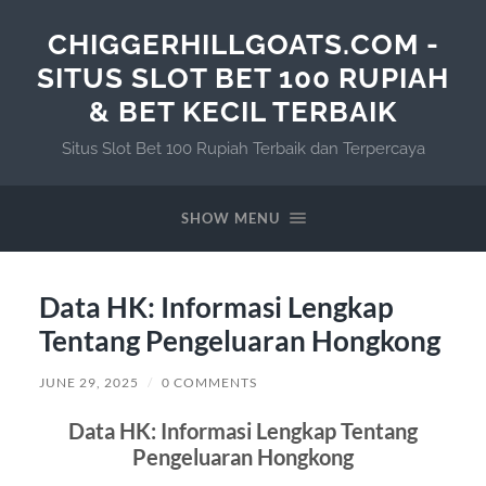
CHIGGERHILLGOATS.COM -
SITUS SLOT BET 100 RUPIAH
& BET KECIL TERBAIK
Situs Slot Bet 100 Rupiah Terbaik dan Terpercaya
SHOW MENU
Data HK: Informasi Lengkap
Tentang Pengeluaran Hongkong
JUNE 29, 2025
/
0 COMMENTS
Data HK: Informasi Lengkap Tentang
Pengeluaran Hongkong