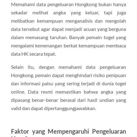
Memahami data pengeluaran Hongkong bukan hanya
sekadar melihat angka yang keluar, tapi juga
melibatkan kemampuan menganalisis dan mengolah
data tersebut agar dapat menjadi acuan yang berguna
dalam memasang taruhan. Banyak pemain togel yang
mengalami kemenangan berkat kemampuan membaca
data HK secara tepat.
Selain itu, dengan memahami data pengeluaran
Hongkong, pemain dapat menghindari risiko penipuan
dan informasi palsu yang sering terjadi di dunia togel
online. Data resmi memastikan bahwa angka yang
dipasang benar-benar berasal dari hasil undian yang
valid dan dapat dipertanggungjawabkan.
Faktor yang Mempengaruhi Pengeluaran