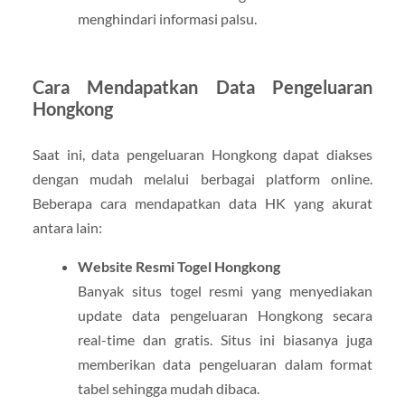
menghindari informasi palsu.
Cara Mendapatkan Data Pengeluaran
Hongkong
Saat ini, data pengeluaran Hongkong dapat diakses
dengan mudah melalui berbagai platform online.
Beberapa cara mendapatkan data HK yang akurat
antara lain:
Website Resmi Togel Hongkong
Banyak situs togel resmi yang menyediakan
update data pengeluaran Hongkong secara
real-time dan gratis. Situs ini biasanya juga
memberikan data pengeluaran dalam format
tabel sehingga mudah dibaca.