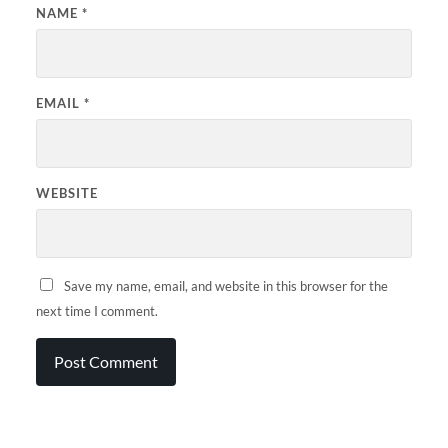
NAME
*
EMAIL
*
WEBSITE
Save my name, email, and website in this browser for the
next time I comment.