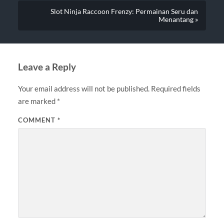
Slot Ninja Raccoon Frenzy: Permainan Seru dan
Menantang »
Leave a Reply
Your email address will not be published.
Required fields
are marked
*
COMMENT
*