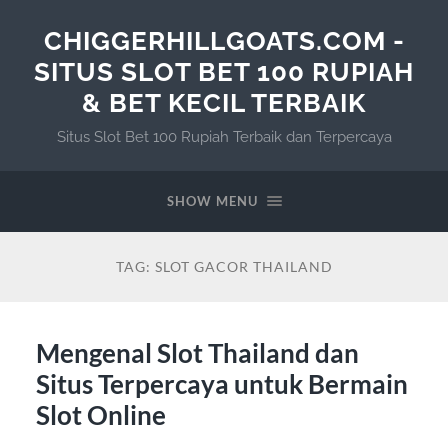
CHIGGERHILLGOATS.COM -
SITUS SLOT BET 100 RUPIAH
& BET KECIL TERBAIK
Situs Slot Bet 100 Rupiah Terbaik dan Terpercaya
SHOW MENU
TAG:
SLOT GACOR THAILAND
Mengenal Slot Thailand dan
Situs Terpercaya untuk Bermain
Slot Online