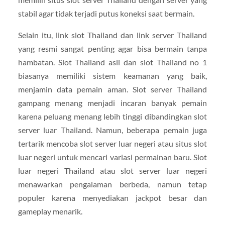
stabil agar tidak terjadi putus koneksi saat bermain.
Selain itu, link slot Thailand dan link server Thailand
yang resmi sangat penting agar bisa bermain tanpa
hambatan. Slot Thailand asli dan slot Thailand no 1
biasanya memiliki sistem keamanan yang baik,
menjamin data pemain aman. Slot server Thailand
gampang menang menjadi incaran banyak pemain
karena peluang menang lebih tinggi dibandingkan slot
server luar Thailand. Namun, beberapa pemain juga
tertarik mencoba slot server luar negeri atau situs slot
luar negeri untuk mencari variasi permainan baru. Slot
luar negeri Thailand atau slot server luar negeri
menawarkan pengalaman berbeda, namun tetap
populer karena menyediakan jackpot besar dan
gameplay menarik.