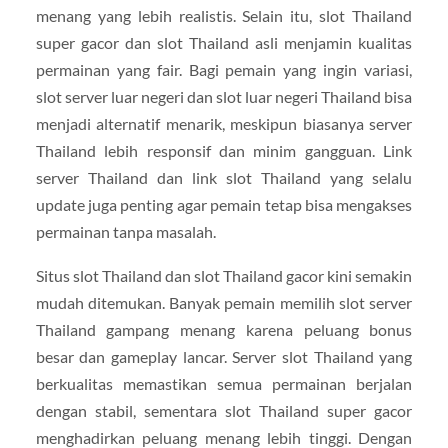
menang yang lebih realistis. Selain itu, slot Thailand
super gacor dan slot Thailand asli menjamin kualitas
permainan yang fair. Bagi pemain yang ingin variasi,
slot server luar negeri dan slot luar negeri Thailand bisa
menjadi alternatif menarik, meskipun biasanya server
Thailand lebih responsif dan minim gangguan. Link
server Thailand dan link slot Thailand yang selalu
update juga penting agar pemain tetap bisa mengakses
permainan tanpa masalah.
Situs slot Thailand dan slot Thailand gacor kini semakin
mudah ditemukan. Banyak pemain memilih slot server
Thailand gampang menang karena peluang bonus
besar dan gameplay lancar. Server slot Thailand yang
berkualitas memastikan semua permainan berjalan
dengan stabil, sementara slot Thailand super gacor
menghadirkan peluang menang lebih tinggi. Dengan