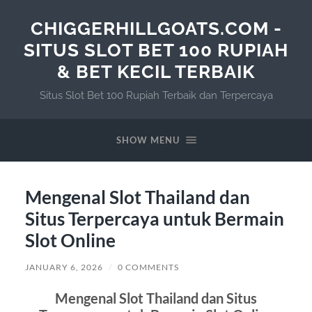
CHIGGERHILLGOATS.COM -
SITUS SLOT BET 100 RUPIAH
& BET KECIL TERBAIK
Situs Slot Bet 100 Rupiah Terbaik dan Terpercaya
SHOW MENU
Mengenal Slot Thailand dan
Situs Terpercaya untuk Bermain
Slot Online
JANUARY 6, 2026
/
0 COMMENTS
Mengenal Slot Thailand dan Situs