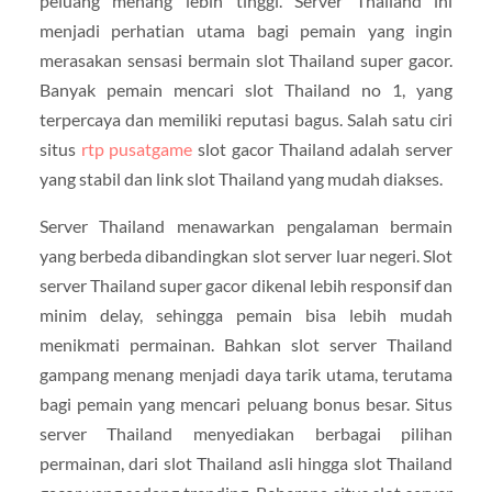
peluang menang lebih tinggi. Server Thailand ini
menjadi perhatian utama bagi pemain yang ingin
merasakan sensasi bermain slot Thailand super gacor.
Banyak pemain mencari slot Thailand no 1, yang
terpercaya dan memiliki reputasi bagus. Salah satu ciri
situs
rtp pusatgame
slot gacor Thailand adalah server
yang stabil dan link slot Thailand yang mudah diakses.
Server Thailand menawarkan pengalaman bermain
yang berbeda dibandingkan slot server luar negeri. Slot
server Thailand super gacor dikenal lebih responsif dan
minim delay, sehingga pemain bisa lebih mudah
menikmati permainan. Bahkan slot server Thailand
gampang menang menjadi daya tarik utama, terutama
bagi pemain yang mencari peluang bonus besar. Situs
server Thailand menyediakan berbagai pilihan
permainan, dari slot Thailand asli hingga slot Thailand