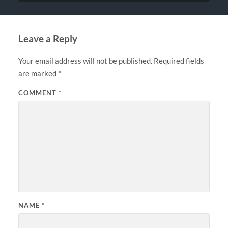
Leave a Reply
Your email address will not be published.
Required fields
are marked
*
COMMENT
*
NAME
*