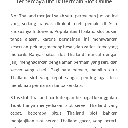
Terpercaya untuk Bermain Slot Online
Slot Thailand menjadi salah satu permainan judi online
yang sedang banyak diminati oleh pemain di Asia,
khususnya Indonesia. Popularitas Thailand slot bukan
tanpa alasan, karena permainan ini menawarkan
keseruan, peluang menang besar, dan variasi tema yang
menarik. Banyak situs slot Thailand muncul dengan
janji menghadirkan pengalaman bermain yang seru dan
server yang stabil. Bagi para pemain, memilih situs
Thailand slot yang tepat sangat penting agar bisa
menikmati permainan tanpa kendala.
Situs slot Thailand hadir dengan berbagai keunggulan.
Tidak hanya menyediakan slot server Thailand yang
cepat, beberapa situs Thailand slot bahkan
menjanjikan slot server Thailand gacor, yang berarti