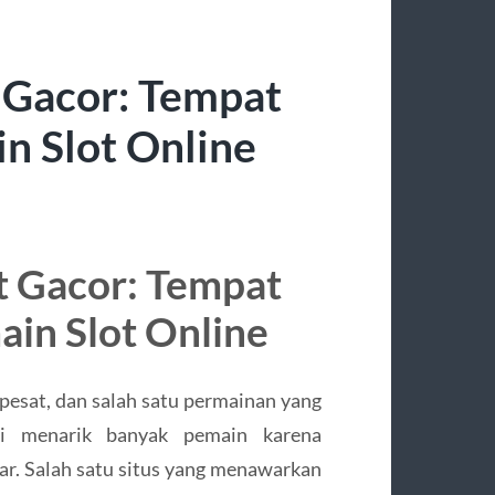
 Gacor: Tempat
n Slot Online
t Gacor: Tempat
ain Slot Online
pesat, dan salah satu permainan yang
ini menarik banyak pemain karena
r. Salah satu situs yang menawarkan