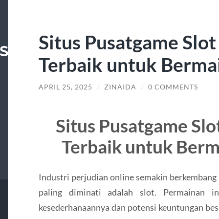
Situs Pusatgame Slot
S.COM
Terbaik untuk Bermai
APRIL 25, 2025
/
ZINAIDA
/
0 COMMENTS
Situs Pusatgame Slo
Terbaik untuk Berm
Industri perjudian online semakin berkembang 
paling diminati adalah slot. Permainan 
kesederhanaannya dan potensi keuntungan besa