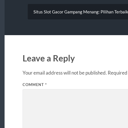
Situs Slot Gacor Gampang Menang: Pilihan Terbai
Leave a Reply
Your email address will not be published.
Required 
COMMENT
*