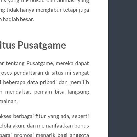
rafis yang memukau dan animasi yang
g tidak hanya menghibur tetapi juga
hadiah besar.
Situs Pusatgame
ar tentang Pusatgame, mereka dapat
ses pendaftaran di situs ini sangat
 beberapa data pribadi dan memilih
h mendaftar, pemain bisa langsung
mainan.
es berbagai fitur yang ada, seperti
gelola akun, dan memanfaatkan bonus
rbagai promosi menarik bagi anggota