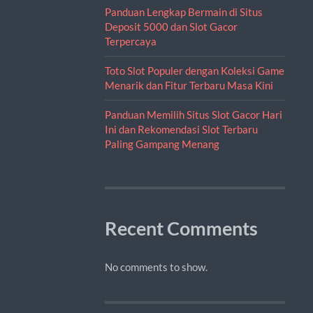
Panduan Lengkap Bermain di Situs
Deposit 5000 dan Slot Gacor
Terpercaya
Toto Slot Populer dengan Koleksi Game
Menarik dan Fitur Terbaru Masa Kini
Panduan Memilih Situs Slot Gacor Hari
Ini dan Rekomendasi Slot Terbaru
Paling Gampang Menang
Recent Comments
No comments to show.