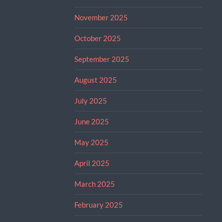
November 2025
October 2025
September 2025
August 2025
July 2025
June 2025
May 2025
April 2025
March 2025
February 2025