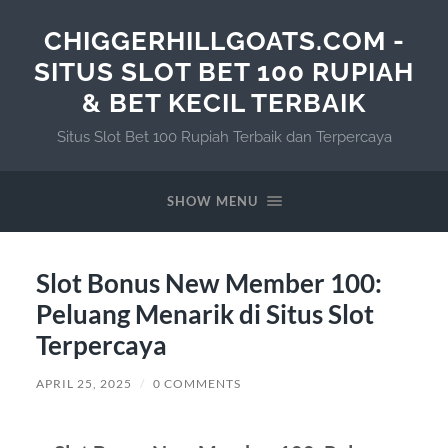
CHIGGERHILLGOATS.COM -
SITUS SLOT BET 100 RUPIAH
& BET KECIL TERBAIK
Situs Slot Bet 100 Rupiah Terbaik dan Terpercaya
SHOW MENU
Slot Bonus New Member 100:
Peluang Menarik di Situs Slot
Terpercaya
APRIL 25, 2025
/
0 COMMENTS