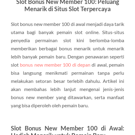
Slot Bonus New Member 100: Peluang
Menarik di Situs Slot Terpercaya
Slot bonus new member 100 di awal menjadi daya tarik
utama bagi banyak pemain slot online. Situs-situs
penyedia permainan slot kini berlomba-lomba
memberikan berbagai bonus menarik untuk menarik
lebih banyak pemain baru. Dengan penawaran seperti
slot
bonus new member 100 di depan
di awal, pemain
bisa langsung menikmati permainan tanpa perlu
melakukan setoran besar terlebih dahulu. Artikel ini
akan membahas lebih lanjut mengenai jenis-jenis
bonus new member yang ditawarkan, serta manfaat
yang bisa diperoleh oleh pemain baru.
Slot Bonus New Member 100 di Awal: