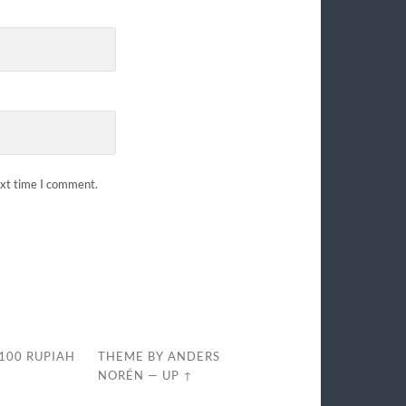
ext time I comment.
 100 RUPIAH
THEME BY
ANDERS
NORÉN
—
UP ↑