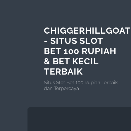
CHIGGERHILLGOAT
- SITUS SLOT
BET 100 RUPIAH
& BET KECIL
TERBAIK
Situs Slot Bet 100 Rupiah Terbaik
dan Terpercaya