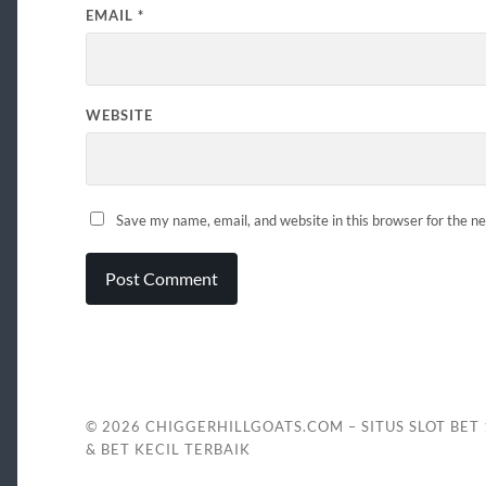
EMAIL
*
WEBSITE
Save my name, email, and website in this browser for the n
© 2026
CHIGGERHILLGOATS.COM – SITUS SLOT BET
& BET KECIL TERBAIK