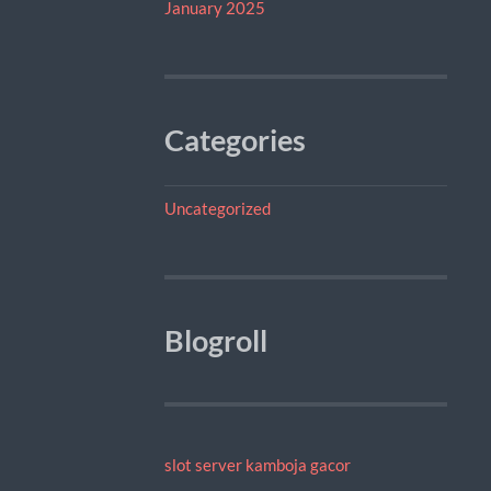
January 2025
Categories
Uncategorized
Blogroll
slot server kamboja gacor