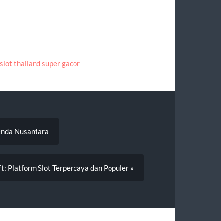
slot thailand super gacor
genda Nusantara
t: Platform Slot Terpercaya dan Populer »