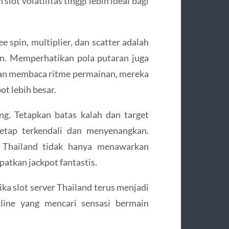
lot volatilitas tinggi lebih ideal bagi
e spin, multiplier, dan scatter adalah
n. Memperhatikan pola putaran juga
an membaca ritme permainan, mereka
t lebih besar.
ng. Tetapkan batas kalah dan target
etap terkendali dan menyenangkan.
r Thailand tidak hanya menawarkan
patkan jackpot fantastis.
ka slot server Thailand terus menjadi
nline yang mencari sensasi bermain