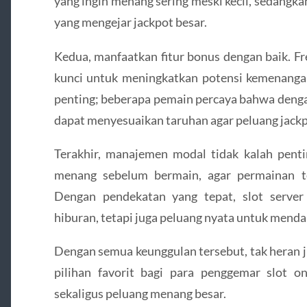
yang ingin menang sering meski kecil, sedangkan s
yang mengejar jackpot besar.
Kedua, manfaatkan fitur bonus dengan baik. Fre
kunci untuk meningkatkan potensi kemenanga
penting; beberapa pemain percaya bahwa deng
dapat menyesuaikan taruhan agar peluang jackpo
Terakhir, manajemen modal tidak kalah penti
menang sebelum bermain, agar permainan t
Dengan pendekatan yang tepat, slot serve
hiburan, tetapi juga peluang nyata untuk menda
Dengan semua keunggulan tersebut, tak heran ji
pilihan favorit bagi para penggemar slot o
sekaligus peluang menang besar.